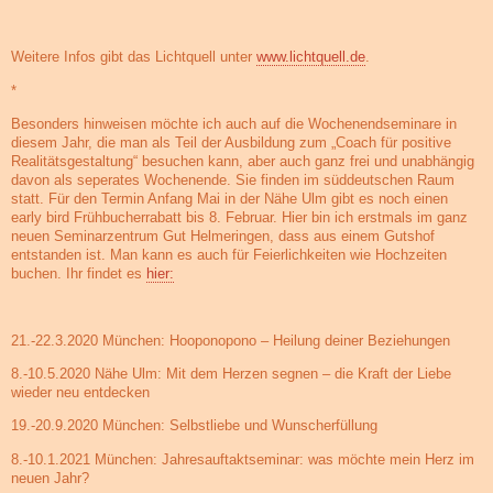
Weitere Infos gibt das Lichtquell unter
www.lichtquell.de
.
*
Besonders hinweisen möchte ich auch auf die Wochenendseminare in
diesem Jahr, die man als Teil der Ausbildung zum „Coach für positive
Realitätsgestaltung“ besuchen kann, aber auch ganz frei und unabhängig
davon als seperates Wochenende. Sie finden im süddeutschen Raum
statt. Für den Termin Anfang Mai in der Nähe Ulm gibt es noch einen
early bird Frühbucherrabatt bis 8. Februar. Hier bin ich erstmals im ganz
neuen Seminarzentrum Gut Helmeringen, dass aus einem Gutshof
entstanden ist. Man kann es auch für Feierlichkeiten wie Hochzeiten
buchen. Ihr findet es
hier:
21.-22.3.2020 München: Hooponopono – Heilung deiner Beziehungen
8.-10.5.2020 Nähe Ulm: Mit dem Herzen segnen – die Kraft der Liebe
wieder neu entdecken
19.-20.9.2020 München: Selbstliebe und Wunscherfüllung
8.-10.1.2021 München: Jahresauftaktseminar: was möchte mein Herz im
neuen Jahr?