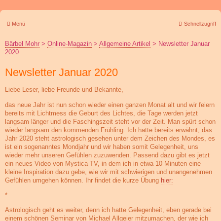
Menü
Schnellzugriff
Bärbel Mohr
>
Online-Magazin
>
Allgemeine Artikel
>
Newsletter Januar
2020
Newsletter Januar 2020
Liebe Leser, liebe Freunde und Bekannte,
das neue Jahr ist nun schon wieder einen ganzen Monat alt und wir feiern
bereits mit Lichtmess die Geburt des Lichtes, die Tage werden jetzt
langsam länger und die Faschingszeit steht vor der Zeit. Man spürt schon
wieder langsam den kommenden Frühling. Ich hatte bereits erwähnt, das
Jahr 2020 steht astrologisch gesehen unter dem Zeichen des Mondes, es
ist ein sogenanntes Mondjahr und wir haben somit Gelegenheit, uns
wieder mehr unseren Gefühlen zuzuwenden. Passend dazu gibt es jetzt
ein neues Video von Mystica TV, in dem ich in etwa 10 Minuten eine
kleine Inspiration dazu gebe, wie wir mit schwierigen und unangenehmen
Gefühlen umgehen können. Ihr findet die kurze Übung
hier:
*
Astrologisch geht es weiter, denn ich hatte Gelegenheit, eben gerade bei
einem schönen Seminar von Michael Allgeier mitzumachen, der wie ich