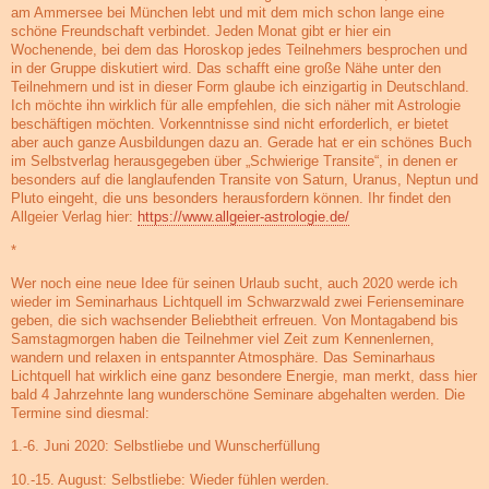
am Ammersee bei München lebt und mit dem mich schon lange eine
schöne Freundschaft verbindet. Jeden Monat gibt er hier ein
Wochenende, bei dem das Horoskop jedes Teilnehmers besprochen und
in der Gruppe diskutiert wird. Das schafft eine große Nähe unter den
Teilnehmern und ist in dieser Form glaube ich einzigartig in Deutschland.
Ich möchte ihn wirklich für alle empfehlen, die sich näher mit Astrologie
beschäftigen möchten. Vorkenntnisse sind nicht erforderlich, er bietet
aber auch ganze Ausbildungen dazu an. Gerade hat er ein schönes Buch
im Selbstverlag herausgegeben über „Schwierige Transite“, in denen er
besonders auf die langlaufenden Transite von Saturn, Uranus, Neptun und
Pluto eingeht, die uns besonders herausfordern können. Ihr findet den
Allgeier Verlag hier:
https://www.allgeier-astrologie.de/
*
Wer noch eine neue Idee für seinen Urlaub sucht, auch 2020 werde ich
wieder im Seminarhaus Lichtquell im Schwarzwald zwei Ferienseminare
geben, die sich wachsender Beliebtheit erfreuen. Von Montagabend bis
Samstagmorgen haben die Teilnehmer viel Zeit zum Kennenlernen,
wandern und relaxen in entspannter Atmosphäre. Das Seminarhaus
Lichtquell hat wirklich eine ganz besondere Energie, man merkt, dass hier
bald 4 Jahrzehnte lang wunderschöne Seminare abgehalten werden. Die
Termine sind diesmal:
1.-6. Juni 2020: Selbstliebe und Wunscherfüllung
10.-15. August: Selbstliebe: Wieder fühlen werden.