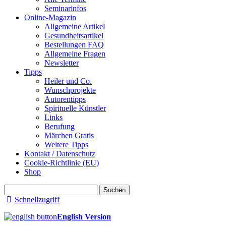
Seminarinfos
Online-Magazin
Allgemeine Artikel
Gesundheitsartikel
Bestellungen FAQ
Allgemeine Fragen
Newsletter
Tipps
Heiler und Co.
Wunschprojekte
Autorentipps
Spirituelle Künstler
Links
Berufung
Märchen Gratis
Weitere Tipps
Kontakt / Datenschutz
Cookie-Richtlinie (EU)
Shop
Suchen
nach:
Schnellzugriff
English Version