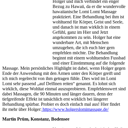
Holger und mich verbindet ein enger
Bezug zu Hawaii, da er die wundervolle
hawaiianische Lomi Lomi Massage
praktiziert. Eine Behandlung bei ihm ist
wohltuend für Körper, Geist und Seele,
und danach ist man wirklich in einem
Gefühl, ganz im Hier und Jetzt
angekommen zu sein. Holger hat eine
wunderbare Art, mit Menschen
umzugehen, die ich euch hier gern
empfehlen möchte. Die Behandlung
beginnt mit einem wohltuenden Fussbad
und einer Einstimmung auf die folgende
Massage. Mein persönliches Highlight ist dabei, wenn Holger gegen
Ende der Anwendung mit den Armen unter den Körper greift und
ich mich regelrecht von ihm getragen fühle. Dies wird im Lomi
Lomi sehr passend „auf Delfinen reiten“ genannt. Es lohnt sich
wirklich, diese Wohltat einmal auszuprobieren. Empfehlenswert sind
dabei Massagen, die 90 Minuten und länger dauern, denn der
tiefgreifende Effekt ist tatsächlich erst wirklich bei längerer
Behandlung spürbar. Probier es doch einfach mal aus! Hier findet
ihr mehr über Holger:
https://www.holgerslomimassage.de/
Martin Prüm, Konstanz, Bodensee