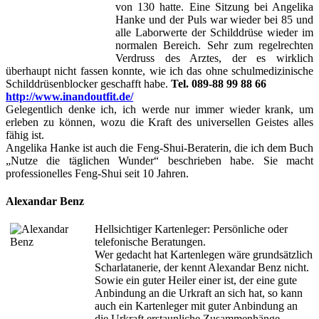
von 130 hatte. Eine Sitzung bei Angelika
Hanke und der Puls war wieder bei 85 und
alle Laborwerte der Schilddrüse wieder im
normalen Bereich. Sehr zum regelrechten
Verdruss des Arztes, der es wirklich
überhaupt nicht fassen konnte, wie ich das ohne schulmedizinische
Schilddrüsenblocker geschafft habe.
Tel. 089-88 99 88 66
http://www.inandoutfit.de/
Gelegentlich denke ich, ich werde nur immer wieder krank, um
erleben zu können, wozu die Kraft des universellen Geistes alles
fähig ist.
Angelika Hanke ist auch die Feng-Shui-Beraterin, die ich dem Buch
„Nutze die täglichen Wunder“ beschrieben habe. Sie macht
professionelles Feng-Shui seit 10 Jahren.
Alexandar Benz
Hellsichtiger Kartenleger: Persönliche oder
telefonische Beratungen.
Wer gedacht hat Kartenlegen wäre grundsätzlich
Scharlatanerie, der kennt Alexandar Benz nicht.
Sowie ein guter Heiler einer ist, der eine gute
Anbindung an die Urkraft an sich hat, so kann
auch ein Kartenleger mit guter Anbindung an
die Urkraft erstaunliche Zusammenhänge