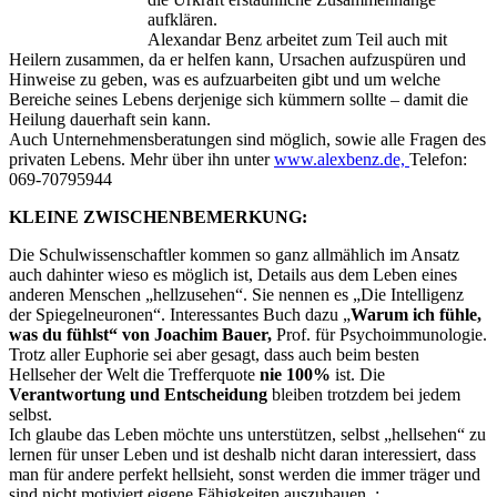
aufklären.
Alexandar Benz arbeitet zum Teil auch mit
Heilern zusammen, da er helfen kann, Ursachen aufzuspüren und
Hinweise zu geben, was es aufzuarbeiten gibt und um welche
Bereiche seines Lebens derjenige sich kümmern sollte – damit die
Heilung dauerhaft sein kann.
Auch Unternehmensberatungen sind möglich, sowie alle Fragen des
privaten Lebens. Mehr über ihn unter
www.alexbenz.de,
Telefon:
069-70795944
KLEINE ZWISCHENBEMERKUNG:
Die Schulwissenschaftler kommen so ganz allmählich im Ansatz
auch dahinter wieso es möglich ist, Details aus dem Leben eines
anderen Menschen „hellzusehen“. Sie nennen es „Die Intelligenz
der Spiegelneuronen“. Interessantes Buch dazu „
Warum ich fühle,
was du fühlst“ von Joachim Bauer,
Prof. für Psychoimmunologie.
Trotz aller Euphorie sei aber gesagt, dass auch beim besten
Hellseher der Welt die Trefferquote
nie 100%
ist. Die
Verantwortung und Entscheidung
bleiben trotzdem bei jedem
selbst.
Ich glaube das Leben möchte uns unterstützen, selbst „hellsehen“ zu
lernen für unser Leben und ist deshalb nicht daran interessiert, dass
man für andere perfekt hellsieht, sonst werden die immer träger und
sind nicht motiviert eigene Fähigkeiten auszubauen. :