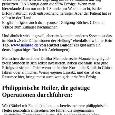
praktiziert. DAS bringt dann die 95% Erfolge. Wenn man
hierzulande dann nur noch 1 Stunde pro Woche macht, ist der
Erfolg natürlich auch entsprechend geringer. Aber der Patient hat es
selbst in der Hand.
Es gibt übrigens auch do-it-yourself-Zhigong-Bücher, CDs und
Videos zum Zuhause nachmachen.
Und ähnlich wirkungsvoll, aber ein komplett anderes System ist das
im Buch „Neue Dimensionen der Heilung“ ebenfalls erwähnte
Hsin
Tao.
www.hsintao.ch
von Ratziel Bander
(es gibt auch ein
deutschsprachiges Buch mit Anleitungen).
Menschen die nach der Dr.Sha-Methode sechs Monate lang täglich
zweit Stunden in sich selbst investieren, haben ebenfalls sehr gute
Erfolgsaussichten. Oder wenn sie in eine Kur in die Klinik in China
fahren oder ähnliches. Wenig eigener Einsatz, und das ist das
Resumee hier, bringt meist auch wenig dauerhaften Erfolg.
Philippinische Heiler, die geistige
Operationen durchführen:
Wir (Bärbel mit Familie) haben uns bereits mehrere philippinische
Heiler persönlich angesehen. Sie führen die sogenannten
„spirituellen Operationen“ durch, d.h. sie können mit bloßen