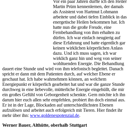
Vor ein paar Jahren durfte ich den Heiler
Martin Prüm kennenlernen, der damals
als Assistent von Hartmut Lohmann
arbeitete und dabei tiefen Einblick in das
energetische Heilen bekommen hat. Ich
hatte nun die große Freude, eine
Fernbehandlung von ihm erhalten zu
dürfen. Ich war einfach neugierig auf
diese Erfahrung und hatte eigentlich gar
keinen wirklichen körperlichen Anlass
dazu. Und ich muss sagen, ich war
wirklich ganz hin und weg von seiner
wohltuenden Energie. Die Behandlung
dauert eine Stunde und wird von ihm telefonisch begleitet. Danach
spricht er dann mit dem Patienten durch, auf welcher Ebene er
geschaut hat. Ich habe wahrnehmen können, an welchem
Energiepunkt er körperlich gearbeitet hat und war die ganze Stunde
durchweg in eine liebevolle, mütterliche Energie eingehüllt, die mir
ein großes Gefühl von Geborgenheit schenkte. Gern möchte ich ihn
darum hier euch allen sehr empfehlen, probiert ihn doch einmal aus.
Er ist in der Lage, Blockaden auf unterschiedlichsten Ebenen
aufzulösen und arbeitet auch erfolgreich mit Tieren. Hier findet ihr
mehr über ihn:
www.goldenespotenzial.de
.
Werner Bauer, Althütte, oberhalb Stuttgart