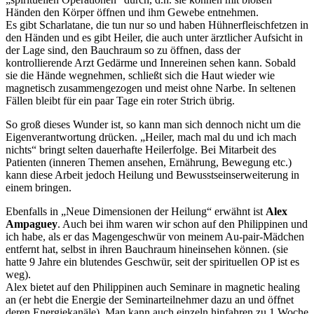
Händen den Körper öffnen und ihm Gewebe entnehmen.
Es gibt Scharlatane, die tun nur so und haben Hühnerfleischfetzen in
den Händen und es gibt Heiler, die auch unter ärztlicher Aufsicht in
der Lage sind, den Bauchraum so zu öffnen, dass der
kontrollierende Arzt Gedärme und Innereinen sehen kann. Sobald
sie die Hände wegnehmen, schließt sich die Haut wieder wie
magnetisch zusammengezogen und meist ohne Narbe. In seltenen
Fällen bleibt für ein paar Tage ein roter Strich übrig.
So groß dieses Wunder ist, so kann man sich dennoch nicht um die
Eigenverantwortung drücken. „Heiler, mach mal du und ich mach
nichts“ bringt selten dauerhafte Heilerfolge. Bei Mitarbeit des
Patienten (inneren Themen ansehen, Ernährung, Bewegung etc.)
kann diese Arbeit jedoch Heilung und Bewusstseinserweiterung in
einem bringen.
Ebenfalls in „Neue Dimensionen der Heilung“ erwähnt ist
Alex
Ampaguey
. Auch bei ihm waren wir schon auf den Philippinen und
ich habe, als er das Magengeschwür von meinem Au-pair-Mädchen
entfernt hat, selbst in ihren Bauchraum hineinsehen können. (sie
hatte 9 Jahre ein blutendes Geschwür, seit der spirituellen OP ist es
weg).
Alex bietet auf den Philippinen auch Seminare in magnetic healing
an (er hebt die Energie der Seminarteilnehmer dazu an und öffnet
deren Energiekanäle). Man kann auch einzeln hinfahren zu 1 Woche