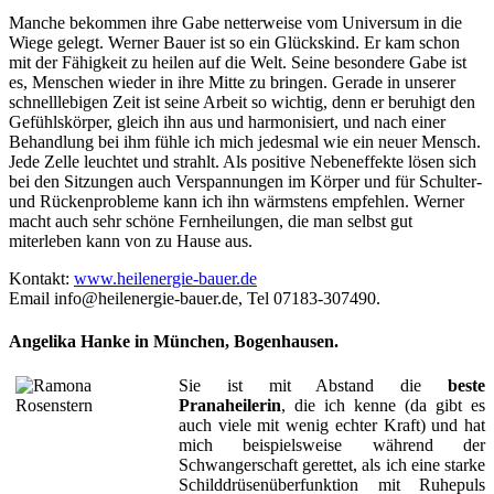
Manche bekommen ihre Gabe netterweise vom Universum in die
Wiege gelegt. Werner Bauer ist so ein Glückskind. Er kam schon
mit der Fähigkeit zu heilen auf die Welt. Seine besondere Gabe ist
es, Menschen wieder in ihre Mitte zu bringen. Gerade in unserer
schnelllebigen Zeit ist seine Arbeit so wichtig, denn er beruhigt den
Gefühlskörper, gleich ihn aus und harmonisiert, und nach einer
Behandlung bei ihm fühle ich mich jedesmal wie ein neuer Mensch.
Jede Zelle leuchtet und strahlt. Als positive Nebeneffekte lösen sich
bei den Sitzungen auch Verspannungen im Körper und für Schulter-
und Rückenprobleme kann ich ihn wärmstens empfehlen. Werner
macht auch sehr schöne Fernheilungen, die man selbst gut
miterleben kann von zu Hause aus.
Kontakt:
www.heilenergie-bauer.de
Email info@heilenergie-bauer.de, Tel 07183-307490.
Angelika Hanke in München, Bogenhausen.
Sie ist mit Abstand die
beste
Pranaheilerin
, die ich kenne (da gibt es
auch viele mit wenig echter Kraft) und hat
mich beispielsweise während der
Schwangerschaft gerettet, als ich eine starke
Schilddrüsenüberfunktion mit Ruhepuls