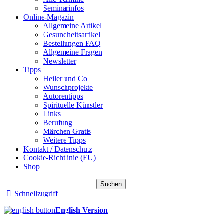
Seminarinfos
Online-Magazin
Allgemeine Artikel
Gesundheitsartikel
Bestellungen FAQ
Allgemeine Fragen
Newsletter
Tipps
Heiler und Co.
Wunschprojekte
Autorentipps
Spirituelle Künstler
Links
Berufung
Märchen Gratis
Weitere Tipps
Kontakt / Datenschutz
Cookie-Richtlinie (EU)
Shop
Suchen
nach:
Schnellzugriff
English Version