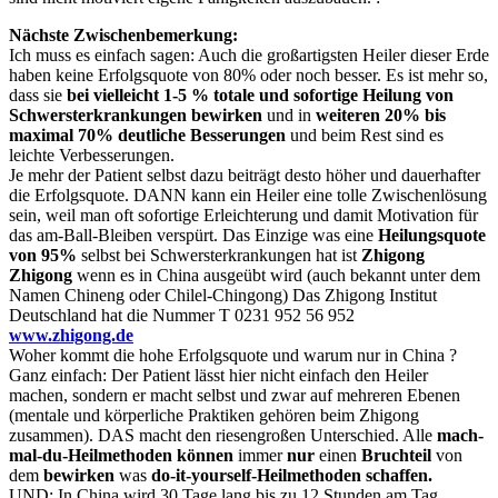
Nächste Zwischenbemerkung:
Ich muss es einfach sagen: Auch die großartigsten Heiler dieser Erde
haben keine Erfolgsquote von 80% oder noch besser. Es ist mehr so,
dass sie
bei vielleicht 1-5 % totale und sofortige Heilung von
Schwersterkrankungen bewirken
und in
weiteren 20% bis
maximal 70% deutliche Besserungen
und beim Rest sind es
leichte Verbesserungen.
Je mehr der Patient selbst dazu beiträgt desto höher und dauerhafter
die Erfolgsquote. DANN kann ein Heiler eine tolle Zwischenlösung
sein, weil man oft sofortige Erleichterung und damit Motivation für
das am-Ball-Bleiben verspürt. Das Einzige was eine
Heilungsquote
von 95%
selbst bei Schwersterkrankungen hat ist
Zhigong
Zhigong
wenn es in China ausgeübt wird (auch bekannt unter dem
Namen Chineng oder Chilel-Chingong) Das Zhigong Institut
Deutschland hat die Nummer T 0231 952 56 952
www.zhigong.de
Woher kommt die hohe Erfolgsquote und warum nur in China ?
Ganz einfach: Der Patient lässt hier nicht einfach den Heiler
machen, sondern er macht selbst und zwar auf mehreren Ebenen
(mentale und körperliche Praktiken gehören beim Zhigong
zusammen). DAS macht den riesengroßen Unterschied. Alle
mach-
mal-du-Heilmethoden können
immer
nur
einen
Bruchteil
von
dem
bewirken
was
do-it-yourself-Heilmethoden schaffen.
UND: In China wird 30 Tage lang bis zu 12 Stunden am Tag