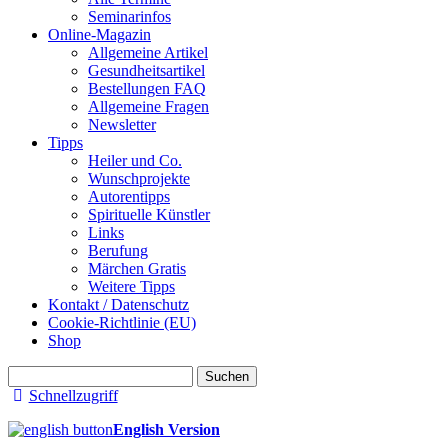
Seminarinfos
Online-Magazin
Allgemeine Artikel
Gesundheitsartikel
Bestellungen FAQ
Allgemeine Fragen
Newsletter
Tipps
Heiler und Co.
Wunschprojekte
Autorentipps
Spirituelle Künstler
Links
Berufung
Märchen Gratis
Weitere Tipps
Kontakt / Datenschutz
Cookie-Richtlinie (EU)
Shop
Suchen
nach:
Schnellzugriff
English Version