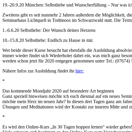
19.-20.9.20 München: Selbstliebe und Wunscherfüllung – Nur was ich
Zweitens gibt es seit nunmehr 2 Jahren außerdem die Möglichkeit, 
Seminarhaus Lichtquell in Todtmoos im Schwarzwald statt. Die Termi
1.-6.6.20 Selbstliebe: Der Wunsch deines Herzens
10.-15.8.20 Selbstliebe: Endlich zu Hause in mir.
Wer beide dieser Kurse besucht hat ebenfalls die Ausbildung absolviert
immer wieder findet sich Wiederholer dabei ein, was mich ganz beso
werden schon jetzt für 2020 entgegen genommen unter Tel.: (07674) 
Nähere Infos zur Ausbildung findet ihr
hier:
*
Das kommende Mondjahr 2020 auf besondere Art beginnen
Ganz speziell hinweisen möchte ich euch diesmal auf ein neues Semi
möchte mein Herz im neuen Jahr? In diesen drei Tagen ganz am Jahre
Übungen und Meditationen wird der Kontakt zur inneren Mitte und zu
*
Es wird den Online-Kurs „In 30 Tagen hoppen lernen“ wieder geben