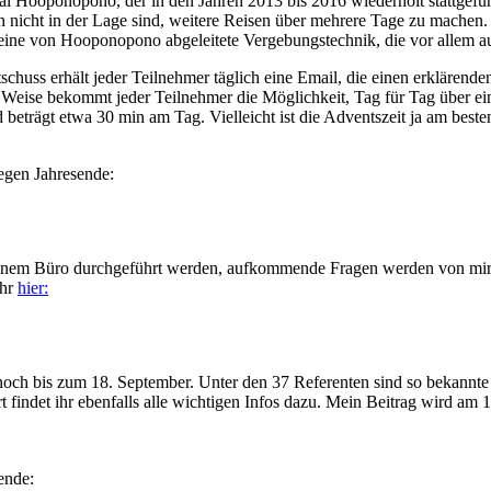
ual Hooponopono, der in den Jahren 2013 bis 2016 wiederholt stattge
 nicht in der Lage sind, weitere Reisen über mehrere Tage zu machen.
 eine von Hooponopono abgeleitete Vergebungstechnik, die vor allem au
huss erhält jeder Teilnehmer täglich eine Email, die einen erklärenden
e Weise bekommt jeder Teilnehmer die Möglichkeit, Tag für Tag über e
rägt etwa 30 min am Tag. Vielleicht ist die Adventszeit ja am besten
gegen Jahresende:
nem Büro durchgeführt werden, aufkommende Fragen werden von mir bea
ihr
hier:
t noch bis zum 18. September. Unter den 37 Referenten sind so bekan
rt findet ihr ebenfalls alle wichtigen Infos dazu. Mein Beitrag wird a
ende: