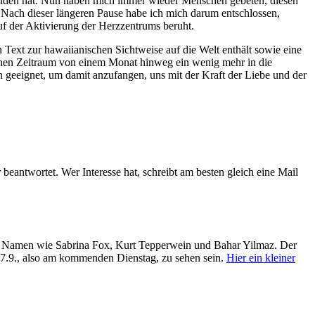
funden hat. Nun haben mich immer wieder Menschen gebeten, diesen
 Nach dieser längeren Pause habe ich mich darum entschlossen,
f der Aktivierung der Herzzentrums beruht.
 Text zur hawaiianischen Sichtweise auf die Welt enthält sowie eine
inen Zeitraum von einem Monat hinweg ein wenig mehr in die
 geeignet, um damit anzufangen, uns mit der Kraft der Liebe und der
ntwortet. Wer Interesse hat, schreibt am besten gleich eine Mail
nte Namen wie Sabrina Fox, Kurt Tepperwein und Bahar Yilmaz. Der
m 17.9., also am kommenden Dienstag, zu sehen sein.
Hier ein kleiner