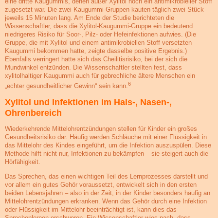
eine dritte Kaugummis, denen außer Xylitol noch ein antimikrobieller Stoff
zugesetzt war. Die zwei Kaugummi-Gruppen kauten täglich zwei Stück
jeweils 15 Minuten lang. Am Ende der Studie berichteten die
Wissenschaftler, dass die Xylitol-Kaugummi-Gruppe ein bedeutend
niedrigeres Risiko für Soor-, Pilz- oder Hefeinfektionen aufwies. (Die
Gruppe, die mit Xylitol und einem antimikrobiellen Stoff versetzten
Kaugummi bekommen hatte, zeigte dasselbe positive Ergebnis.)
Ebenfalls verringert hatte sich das Cheilitisrisiko, bei der sich die
Mundwinkel entzünden. Die Wissenschaftler stellten fest, dass
xylitolhaltiger Kaugummi auch für gebrechliche ältere Menschen ein
6
„echter gesundheitlicher Gewinn“ sein kann.
Xylitol und Infektionen im Hals-, Nasen-,
Ohrenbereich
Wiederkehrende Mittelohrentzündungen stellen für Kinder ein großes
Gesundheitsrisiko dar. Häufig werden Schläuche mit einer Flüssigkeit in
das Mittelohr des Kindes eingeführt, um die Infektion auszuspülen. Diese
Methode hilft nicht nur, Infektionen zu bekämpfen – sie steigert auch die
Hörfähigkeit.
Das Sprechen, das einen wichtigen Teil des Lernprozesses darstellt und
vor allem ein gutes Gehör voraussetzt, entwickelt sich in den ersten
beiden Lebensjahren – also in der Zeit, in der Kinder besonders häufig an
Mittelohrentzündungen erkranken. Wenn das Gehör durch eine Infektion
oder Flüssigkeit im Mittelohr beeinträchtigt ist, kann dies das
Sprechenlernen erschweren. Ein Wissenschaftler wies nach, dass