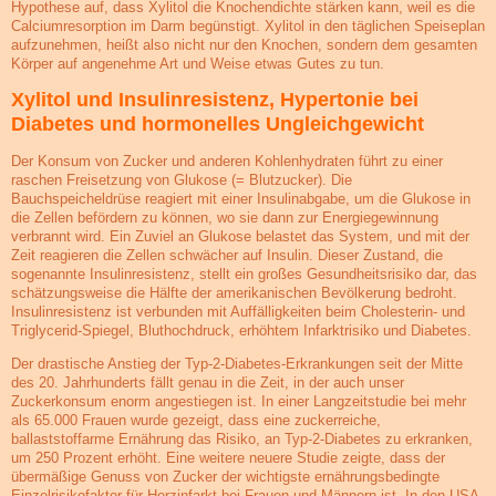
Hypothese auf, dass Xylitol die Knochendichte stärken kann, weil es die
Calciumresorption im Darm begünstigt. Xylitol in den täglichen Speiseplan
aufzunehmen, heißt also nicht nur den Knochen, sondern dem gesamten
Körper auf angenehme Art und Weise etwas Gutes zu tun.
Xylitol und Insulinresistenz, Hypertonie bei
Diabetes und hormonelles Ungleichgewicht
Der Konsum von Zucker und anderen Kohlenhydraten führt zu einer
raschen Freisetzung von Glukose (= Blutzucker). Die
Bauchspeicheldrüse reagiert mit einer Insulinabgabe, um die Glukose in
die Zellen befördern zu können, wo sie dann zur Energiegewinnung
verbrannt wird. Ein Zuviel an Glukose belastet das System, und mit der
Zeit reagieren die Zellen schwächer auf Insulin. Dieser Zustand, die
sogenannte Insulinresistenz, stellt ein großes Gesundheitsrisiko dar, das
schätzungsweise die Hälfte der amerikanischen Bevölkerung bedroht.
Insulinresistenz ist verbunden mit Auffälligkeiten beim Cholesterin- und
Triglycerid-Spiegel, Bluthochdruck, erhöhtem Infarktrisiko und Diabetes.
Der drastische Anstieg der Typ-2-Diabetes-Erkrankungen seit der Mitte
des 20. Jahrhunderts fällt genau in die Zeit, in der auch unser
Zuckerkonsum enorm angestiegen ist. In einer Langzeitstudie bei mehr
als 65.000 Frauen wurde gezeigt, dass eine zuckerreiche,
ballaststoffarme Ernährung das Risiko, an Typ-2-Diabetes zu erkranken,
um 250 Prozent erhöht. Eine weitere neuere Studie zeigte, dass der
übermäßige Genuss von Zucker der wichtigste ernährungsbedingte
Einzelrisikofaktor für Herzinfarkt bei Frauen und Männern ist. In den USA