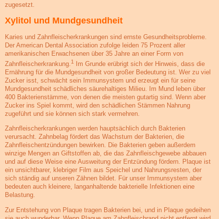
zugesetzt.
Xylitol und Mundgesundheit
Karies und Zahnfleischerkrankungen sind ernste Gesundheitsprobleme.
Der American Dental Association zufolge leiden 75 Prozent aller
amerikanischen Erwachsenen über 35 Jahre an einer Form von
1
Zahnfleischerkrankung.
Im Grunde erübrigt sich der Hinweis, dass die
Ernährung für die Mundgesundheit von großer Bedeutung ist. Wer zu viel
Zucker isst, schwächt sein Immunsystem und erzeugt ein für seine
Mundgesundheit schädliches säurehaltiges Milieu. Im Mund leben über
400 Bakterienstämme, von denen die meisten gutartig sind. Wenn aber
Zucker ins Spiel kommt, wird den schädlichen Stämmen Nahrung
zugeführt und sie können sich stark vermehren.
Zahnfleischerkrankungen werden hauptsächlich durch Bakterien
verursacht. Zahnbelag fördert das Wachstum der Bakterien, die
Zahnfleischentzündungen bewirken. Die Bakterien geben außerdem
winzige Mengen an Giftstoffen ab, die das Zahnfleischgewebe abbauen
und auf diese Weise eine Ausweitung der Entzündung fördern. Plaque ist
ein unsichtbarer, klebriger Film aus Speichel und Nahrungsresten, der
sich ständig auf unseren Zähnen bildet. Für unser Immunsystem aber
bedeuten auch kleinere, langanhaltende bakterielle Infektionen eine
Belastung.
Zur Entstehung von Plaque tragen Bakterien bei, und in Plaque gedeihen
sie auch wunderbar. Wenn Plaque am Zahnfleischrand nicht entfernt wird,