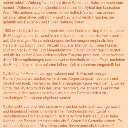
antimikrobielle Wirkung hat und auf diese Weise das Bakterienwachstum
hemmt. Während Zucker säurebildend ist, erhöht Xylitol den basischen
Wert. Alle anderen Zuckerformen, einschließlich Sorbit – ein anderer
beliebter alternativer Süßstoff – sind Sechs-Kohlenstoff-Zucker, die
gefährlichen Bakterien und Pilzen Nahrung bieten.
1963 wurde Xylitol von der amerikanischen Food and Drug Administration
(FDA) zugelassen. Es weist keine bekannten toxischen Schwellenwerte
auf. Die einzigen Missempfindungen, die bei einigen empfindlichen
Personen zu Beginn beim Verzehr größerer Mengen auftreten können,
sind leichter Durchfall und Magenkrämpfe. Da der Körper täglich Xylitol
und die für seinen Abbau erforderlichen Enzyme produziert, verschwinden
diese Missempfindungen normalerweise innerhalb weniger Tage, nachdem
die Enzymtätigkeit sich auf eine höhere Xylitolaufnahme eingestellt hat.
Xylitol hat 40 Prozent weniger Kalorien und 75 Prozent weniger
Kohlenhydrate als Zucker, es wird vom Körper langsam resorbiert und
verstoffwechselt, weshalb es den Insulinspiegel kaum verändert. Etwa ein
Drittel des Xylitols wird in der Leber resorbiert, die anderen zwei Drittel
wandern in den Verdauungstrakt, wo sie von Darmbakterien zu
kurzkettigen Fettsäuren abgebaut werden.
Xylitol sieht aus und fühlt sich an wie Zucker, schmeckt auch genauso
und hinterlässt keinen unangenehmen Nachgeschmack. Es ist in
verschiedenen Formen erhältlich. In Kristallform kann es Zucker beim
Kochen und Backen ersetzen oder als Süßstoff für Getränke dienen. Es
wird auch Kaugummi, Minzedrops oder Nasenspray als Inhaltsstoff