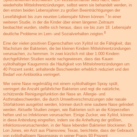
wiederholte Mittelohrentzündungen, selbst wenn sie behandelt werden, in
den ersten beiden Lebensjahren zu großen Beeinträchtigungen der
7
Lesefähigkeit bis zum neunten Lebensjahr führen können.
In einer
weiteren Studie, in der die Kinder über einen längeren Zeitraum
beobachtet wurden, stellte sich heraus, dass sie bis zum 18. Lebensjahr
8
deutliche Probleme im Lern- und Sozialverhalten zeigten.
Eine der vielen positiven Eigenschaften von Xylitol ist die Fähigkeit, das
Wachstum der Bakterien, die bei kleinen Kindern Mittelohrentzündungen
verursachen, zu hemmen. In zwei kürzlich mit über 1.000 Kindern
durchgeführten Studien wurde nachgewiesen, dass das Kauen
xylitolhaltiger Kaugummis die Häufigkeit von Mittelohrentzündungen um
40 Prozent senkt, anhaltende Beschwerden erheblich reduziert und den
Bedarf von Antibiotika verringert.
Wer seine Nase regelmäßig mit einem xylitolhaltigen Spray spült,
verringert die Anzahl gefährlicher Bakterien und regt die natürliche,
schützende Reinigungsfunktion der Nase an. Allergie- und
Asthmabeschwerden, die durch Umweltverschmutzungen oder nasale
Störfaktoren ausgelöst werden, können durch eine saubere Nase gelindert
werden. Aktuelle Studien zeigen, wie Bakterien sich an die Körperzellen
heften und so Infektionen verursachen. Einige Zucker, wie Xylitol, können
in diese Anbindung eingreifen, indem sie die Anheftung der größten,
infektionsverursachenden, in der Nase lebenden Bakterien blockieren. Dr.
Lon Jones, ein Arzt aus Plainsview, Texas, berichtete, dass der Gebrauch
von xylitolhaltigem Nasenspray in seiner Praxis 93 Prozent