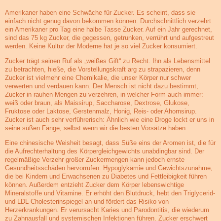
Amerikaner haben eine Schwäche für Zucker. Es scheint, dass sie
einfach nicht genug davon bekommen können. Durchschnittlich verzehrt
ein Amerikaner pro Tag eine halbe Tasse Zucker. Auf ein Jahr gerechnet,
sind das 75 kg Zucker, die gegessen, getrunken, verrührt und aufgestreut
werden. Keine Kultur der Moderne hat je so viel Zucker konsumiert.
Zucker trägt seinen Ruf als „weißes Gift“ zu Recht. Ihn als Lebensmittel
zu betrachten, hieße, die Vorstellungskraft arg zu strapazieren, denn
Zucker ist vielmehr eine Chemikalie, die unser Körper nur schwer
verwerten und verdauen kann. Der Mensch ist nicht dazu bestimmt,
Zucker in rauhen Mengen zu verzehren, in welcher Form auch immer:
weiß oder braun, als Maissirup, Saccharose, Dextrose, Glukose,
Fruktose oder Laktose, Gerstenmalz, Honig, Reis- oder Ahornsirup.
Zucker ist auch sehr verführerisch: Ähnlich wie eine Droge lockt er uns in
seine süßen Fänge, selbst wenn wir die besten Vorsätze haben.
Eine chinesische Weisheit besagt, dass Süße eins der Aromen ist, die für
die Aufrechterhaltung des Körpergleichgewichts unabdingbar sind. Der
regelmäßige Verzehr großer Zuckermengen kann jedoch ernste
Gesundheitsschäden hervorrufen: Hypoglykämie und Gewichtszunahme,
die bei Kindern und Erwachsenen zu Diabetes und Fettleibigkeit führen
können. Außerdem entzieht Zucker dem Körper lebenswichtige
Mineralstoffe und Vitamine. Er erhöht den Blutdruck, hebt den Triglycerid-
und LDL-Cholesterinspiegel an und fördert das Risiko von
Herzerkrankungen. Er verursacht Karies und Parodontitis, die wiederum
zu Zahnausfall und systemischen Infektionen führen. Zucker erschwert