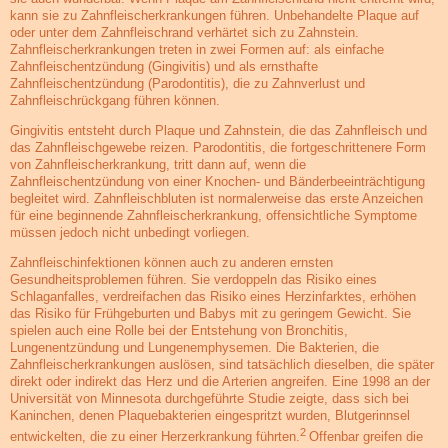
kann sie zu Zahnfleischerkrankungen führen. Unbehandelte Plaque auf
oder unter dem Zahnfleischrand verhärtet sich zu Zahnstein.
Zahnfleischerkrankungen treten in zwei Formen auf: als einfache
Zahnfleischentzündung (Gingivitis) und als ernsthafte
Zahnfleischentzündung (Parodontitis), die zu Zahnverlust und
Zahnfleischrückgang führen können.
Gingivitis entsteht durch Plaque und Zahnstein, die das Zahnfleisch und
das Zahnfleischgewebe reizen. Parodontitis, die fortgeschrittenere Form
von Zahnfleischerkrankung, tritt dann auf, wenn die
Zahnfleischentzündung von einer Knochen- und Bänderbeeinträchtigung
begleitet wird. Zahnfleischbluten ist normalerweise das erste Anzeichen
für eine beginnende Zahnfleischerkrankung, offensichtliche Symptome
müssen jedoch nicht unbedingt vorliegen.
Zahnfleischinfektionen können auch zu anderen ernsten
Gesundheitsproblemen führen. Sie verdoppeln das Risiko eines
Schlaganfalles, verdreifachen das Risiko eines Herzinfarktes, erhöhen
das Risiko für Frühgeburten und Babys mit zu geringem Gewicht. Sie
spielen auch eine Rolle bei der Entstehung von Bronchitis,
Lungenentzündung und Lungenemphysemen. Die Bakterien, die
Zahnfleischerkrankungen auslösen, sind tatsächlich dieselben, die später
direkt oder indirekt das Herz und die Arterien angreifen. Eine 1998 an der
Universität von Minnesota durchgeführte Studie zeigte, dass sich bei
Kaninchen, denen Plaquebakterien eingespritzt wurden, Blutgerinnsel
2
entwickelten, die zu einer Herzerkrankung führten.
Offenbar greifen die