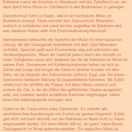
Bakterien zuerst die Knochen im Mundraum und das Zahnfleisch an, um
dann durch feine Risse im Zahnfleisch in den Blutkreislauf zu gelangen.
Zuckerkonsum führt zu Karies, weil er ein hochsaures Milieu im
Mundraum erzeugt. Säure entzieht dem Zahnschmelz Mineralien,
wodurch er schwächer und somit leichter angreifbar für Bakterien wird,
was wiederum Karies oder eine Entmineralisierung hervorruft.
Normalerweise befeuchtet der Speichel den Mund mit einer basischen
Lösung, die den Säuregehalt neutralisiert und dem Zahn Mineralien
rückführt. Speichel spült auch Essensreste weg und unterstützt den
Verdauungsprozess. Wenn der Speichel jedoch durch den Verzehr zu
vieler Süßigkeiten sauer wird, bedeutet das für die Bakterien im Mund ein
wahres Fest. Gemeinsam mit Kohlenhydratresten heften sie sich an
Zähne und Zunge und bringen die Säure in direkten Kontakt mit dem
Zahn, wo sie langsam den Zahnschmelz zerfrisst. Egal, was Sie essen –
Speisereste bedeuten Nahrung für plaquebildende Bakterien. Mit Xylitol
erhöht sich der pH-Wert der Plaque: Auf diese Weise verkürzt sich
erstens die Zeit, in der die Zähne den gefährlichen Säuren ausgesetzt
sind, und zweitens werden schädliche Bakterien totgehungert, indem
ihnen ihre Nahrungsquelle entzogen wird.
Xylitol ist der Traum eines jeden Zahnarztes. Es verkehrt alle
zerstörerischen Auswirkungen von Zucker ins genaue Gegenteil. Xylitol
gärt nicht und kann deshalb von den Bakterien im Mund nicht zu Säure
umgewandelt werden. Auf diese Weise hilft es, ein gutes Säure-Basen-
Gleichgewicht im Mund aufrechtzuerhalten. Ein basisches Milieu ist