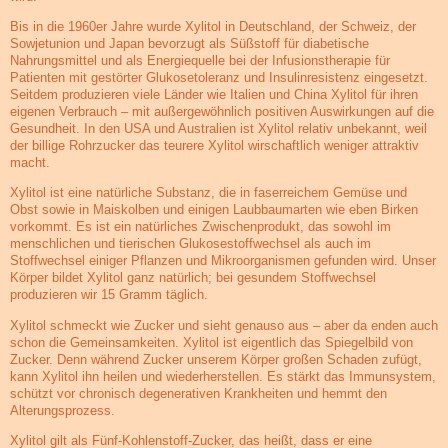
Bis in die 1960er Jahre wurde Xylitol in Deutschland, der Schweiz, der
Sowjetunion und Japan bevorzugt als Süßstoff für diabetische
Nahrungsmittel und als Energiequelle bei der Infusionstherapie für
Patienten mit gestörter Glukosetoleranz und Insulinresistenz eingesetzt.
Seitdem produzieren viele Länder wie Italien und China Xylitol für ihren
eigenen Verbrauch – mit außergewöhnlich positiven Auswirkungen auf die
Gesundheit. In den USA und Australien ist Xylitol relativ unbekannt, weil
der billige Rohrzucker das teurere Xylitol wirschaftlich weniger attraktiv
macht.
Xylitol ist eine natürliche Substanz, die in faserreichem Gemüse und
Obst sowie in Maiskolben und einigen Laubbaumarten wie eben Birken
vorkommt. Es ist ein natürliches Zwischenprodukt, das sowohl im
menschlichen und tierischen Glukosestoffwechsel als auch im
Stoffwechsel einiger Pflanzen und Mikroorganismen gefunden wird. Unser
Körper bildet Xylitol ganz natürlich; bei gesundem Stoffwechsel
produzieren wir 15 Gramm täglich.
Xylitol schmeckt wie Zucker und sieht genauso aus – aber da enden auch
schon die Gemeinsamkeiten. Xylitol ist eigentlich das Spiegelbild von
Zucker. Denn während Zucker unserem Körper großen Schaden zufügt,
kann Xylitol ihn heilen und wiederherstellen. Es stärkt das Immunsystem,
schützt vor chronisch degenerativen Krankheiten und hemmt den
Alterungsprozess.
Xylitol gilt als Fünf-Kohlenstoff-Zucker, das heißt, dass er eine