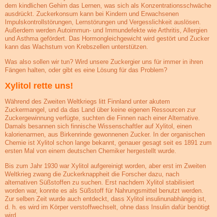
dem kindlichen Gehirn das Lernen, was sich als Konzentrationsschwäche
ausdrückt. Zuckerkonsum kann bei Kindern und Erwachsenen
Impulskontrollstörungen, Lernstörungen und Vergesslichkeit auslösen.
Außerdem werden Autoimmun- und Immundefekte wie Arthritis, Allergien
und Asthma gefördert. Das Hormongleichgewicht wird gestört und Zucker
kann das Wachstum von Krebszellen unterstützen.
Was also sollen wir tun? Wird unsere Zuckergier uns für immer in ihren
Fängen halten, oder gibt es eine Lösung für das Problem?
Xylitol rette uns!
Während des Zweiten Weltkriegs litt Finnland unter akutem
Zuckermangel, und da das Land über keine eigenen Ressourcen zur
Zuckergewinnung verfügte, suchten die Finnen nach einer Alternative.
Damals besannen sich finnische Wissenschaftler auf Xylitol, einen
kalorienarmen, aus Birkenrinde gewonnenen Zucker. In der organischen
Chemie ist Xylitol schon lange bekannt, genauer gesagt seit es 1891 zum
ersten Mal von einem deutschen Chemiker hergestellt wurde.
Bis zum Jahr 1930 war Xylitol aufgereinigt worden, aber erst im Zweiten
Weltkrieg zwang die Zuckerknappheit die Forscher dazu, nach
alternativen Süßstoffen zu suchen. Erst nachdem Xylitol stabilisiert
worden war, konnte es als Süßstoff für Nahrungsmittel benutzt werden.
Zur selben Zeit wurde auch entdeckt, dass Xylitol insulinunabhängig ist,
d. h. es wird im Körper verstoffwechselt, ohne dass Insulin dafür benötigt
wird.