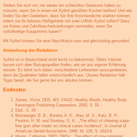
Stellen Sie sich vor, nie wieder ein schlechtes Gewissen haben zu
müssen, wenn Sie in einen mit Xylitol gesüßten Kuchen beißen! Und wie
finden Sie den Gedanken, dass Sie Ihre Knochendichte stärken können,
indem sie Ihr liebstes Heißgetränk mit zwei Löffeln Xylitol süßen? Dass
sie Karies und Zahnfleischerkrankungen vermeiden, wenn Sie
xylitolhaltige Kaugummis kauen?
Mit Xylitol können Sie eine Naschkatze sein und gleichzeitig gesunden!
Anmerkung der Redaktion
Xylitol ist in Deutschland nicht leicht zu bekommen. Übers Internet
lassen sich aber Bezugsquellen finden, wie wir aus eigener Erfahrung
wissen. Es lohnt sich dabei, verschiedene Lieferanten auszuprobieren,
denn die Qualitäten fallen unterschiedlich aus. Unsere Redaktion hält
Tipps bereit, die Sie gerne bei uns abrufen können.
Endnoten
Zeines, Victor, DDS, MS, FAGD: Healthy Mouth, Healthy Body.
Kensington Publishing Corporation, 2000, S. 55
Ebd., S. 29
Beiswanger, B. B.; Boneta, A. E.; Mau, M. S.; Katz, B. P.;
Proskin, H. M. und Stookey, G. K.: „The effect of chewing sugar-
free gum after meals on clinical caries incidence“, in Journal of
American Dental Association, 1998, Nr. 129, S. 1623-6
Hayes, Catherine, DMD, DMSc: „The effect of non-cariogenic