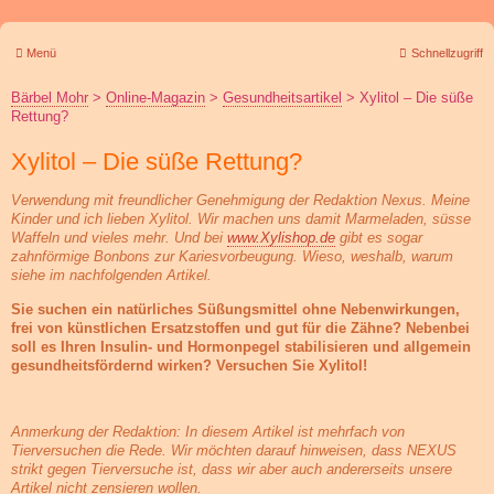
Menü
Schnellzugriff
Bärbel Mohr
>
Online-Magazin
>
Gesundheitsartikel
>
Xylitol – Die süße
Rettung?
Xylitol – Die süße Rettung?
Verwendung mit freundlicher Genehmigung der Redaktion Nexus. Meine
Kinder und ich lieben Xylitol. Wir machen uns damit Marmeladen, süsse
Waffeln und vieles mehr. Und bei
www.Xylishop.de
gibt es sogar
zahnförmige Bonbons zur Kariesvorbeugung. Wieso, weshalb, warum
siehe im nachfolgenden Artikel.
Sie suchen ein natürliches Süßungsmittel ohne Nebenwirkungen,
frei von künstlichen Ersatzstoffen und gut für die Zähne? Nebenbei
soll es Ihren Insulin- und Hormonpegel stabilisieren und allgemein
gesundheitsfördernd wirken? Versuchen Sie Xylitol!
Anmerkung der Redaktion: In diesem Artikel ist mehrfach von
Tierversuchen die Rede. Wir möchten darauf hinweisen, dass NEXUS
strikt gegen Tierversuche ist, dass wir aber auch andererseits unsere
Artikel nicht zensieren wollen.