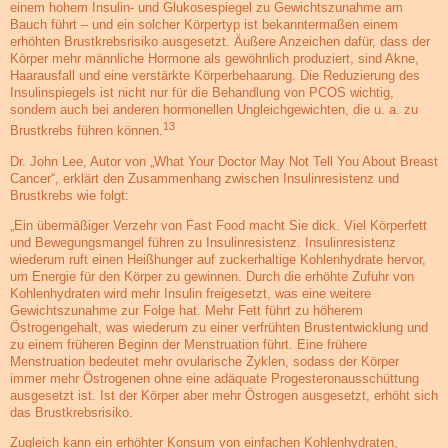
einem hohem Insulin- und Glukosespiegel zu Gewichtszunahme am
Bauch führt – und ein solcher Körpertyp ist bekanntermaßen einem
erhöhten Brustkrebsrisiko ausgesetzt. Äußere Anzeichen dafür, dass der
Körper mehr männliche Hormone als gewöhnlich produziert, sind Akne,
Haarausfall und eine verstärkte Körperbehaarung. Die Reduzierung des
Insulinspiegels ist nicht nur für die Behandlung von PCOS wichtig,
sondern auch bei anderen hormonellen Ungleichgewichten, die u. a. zu
13
Brustkrebs führen können.
Dr. John Lee, Autor von „What Your Doctor May Not Tell You About Breast
Cancer“, erklärt den Zusammenhang zwischen Insulinresistenz und
Brustkrebs wie folgt:
„Ein übermäßiger Verzehr von Fast Food macht Sie dick. Viel Körperfett
und Bewegungsmangel führen zu Insulinresistenz. Insulinresistenz
wiederum ruft einen Heißhunger auf zuckerhaltige Kohlenhydrate hervor,
um Energie für den Körper zu gewinnen. Durch die erhöhte Zufuhr von
Kohlenhydraten wird mehr Insulin freigesetzt, was eine weitere
Gewichtszunahme zur Folge hat. Mehr Fett führt zu höherem
Östrogengehalt, was wiederum zu einer verfrühten Brustentwicklung und
zu einem früheren Beginn der Menstruation führt. Eine frühere
Menstruation bedeutet mehr ovularische Zyklen, sodass der Körper
immer mehr Östrogenen ohne eine adäquate Progesteronausschüttung
ausgesetzt ist. Ist der Körper aber mehr Östrogen ausgesetzt, erhöht sich
das Brustkrebsrisiko.
Zugleich kann ein erhöhter Konsum von einfachen Kohlenhydraten,