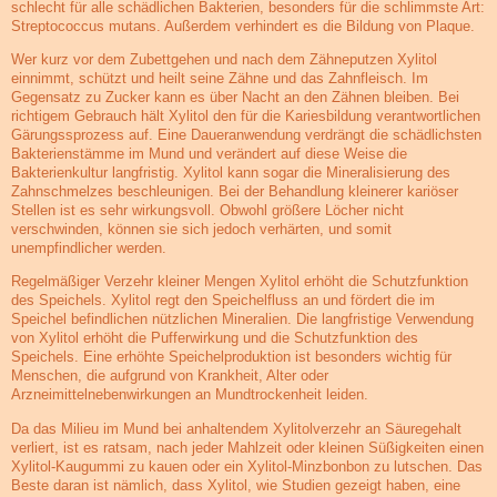
schlecht für alle schädlichen Bakterien, besonders für die schlimmste Art:
Streptococcus mutans. Außerdem verhindert es die Bildung von Plaque.
Wer kurz vor dem Zubettgehen und nach dem Zähneputzen Xylitol
einnimmt, schützt und heilt seine Zähne und das Zahnfleisch. Im
Gegensatz zu Zucker kann es über Nacht an den Zähnen bleiben. Bei
richtigem Gebrauch hält Xylitol den für die Kariesbildung verantwortlichen
Gärungssprozess auf. Eine Daueranwendung verdrängt die schädlichsten
Bakterienstämme im Mund und verändert auf diese Weise die
Bakterienkultur langfristig. Xylitol kann sogar die Mineralisierung des
Zahnschmelzes beschleunigen. Bei der Behandlung kleinerer kariöser
Stellen ist es sehr wirkungsvoll. Obwohl größere Löcher nicht
verschwinden, können sie sich jedoch verhärten, und somit
unempfindlicher werden.
Regelmäßiger Verzehr kleiner Mengen Xylitol erhöht die Schutzfunktion
des Speichels. Xylitol regt den Speichelfluss an und fördert die im
Speichel befindlichen nützlichen Mineralien. Die langfristige Verwendung
von Xylitol erhöht die Pufferwirkung und die Schutzfunktion des
Speichels. Eine erhöhte Speichelproduktion ist besonders wichtig für
Menschen, die aufgrund von Krankheit, Alter oder
Arzneimittelnebenwirkungen an Mundtrockenheit leiden.
Da das Milieu im Mund bei anhaltendem Xylitolverzehr an Säuregehalt
verliert, ist es ratsam, nach jeder Mahlzeit oder kleinen Süßigkeiten einen
Xylitol-Kaugummi zu kauen oder ein Xylitol-Minzbonbon zu lutschen. Das
Beste daran ist nämlich, dass Xylitol, wie Studien gezeigt haben, eine