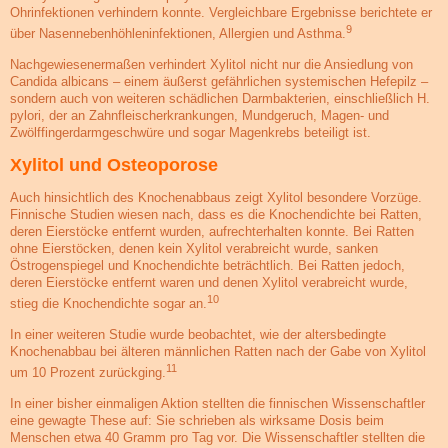
Ohrinfektionen verhindern konnte. Vergleichbare Ergebnisse berichtete er
9
über Nasennebenhöhleninfektionen, Allergien und Asthma.
Nachgewiesenermaßen verhindert Xylitol nicht nur die Ansiedlung von
Candida albicans – einem äußerst gefährlichen systemischen Hefepilz –
sondern auch von weiteren schädlichen Darmbakterien, einschließlich H.
pylori, der an Zahnfleischerkrankungen, Mundgeruch, Magen- und
Zwölffingerdarmgeschwüre und sogar Magenkrebs beteiligt ist.
Xylitol und Osteoporose
Auch hinsichtlich des Knochenabbaus zeigt Xylitol besondere Vorzüge.
Finnische Studien wiesen nach, dass es die Knochendichte bei Ratten,
deren Eierstöcke entfernt wurden, aufrechterhalten konnte. Bei Ratten
ohne Eierstöcken, denen kein Xylitol verabreicht wurde, sanken
Östrogenspiegel und Knochendichte beträchtlich. Bei Ratten jedoch,
deren Eierstöcke entfernt waren und denen Xylitol verabreicht wurde,
10
stieg die Knochendichte sogar an.
In einer weiteren Studie wurde beobachtet, wie der altersbedingte
Knochenabbau bei älteren männlichen Ratten nach der Gabe von Xylitol
11
um 10 Prozent zurückging.
In einer bisher einmaligen Aktion stellten die finnischen Wissenschaftler
eine gewagte These auf: Sie schrieben als wirksame Dosis beim
Menschen etwa 40 Gramm pro Tag vor. Die Wissenschaftler stellten die