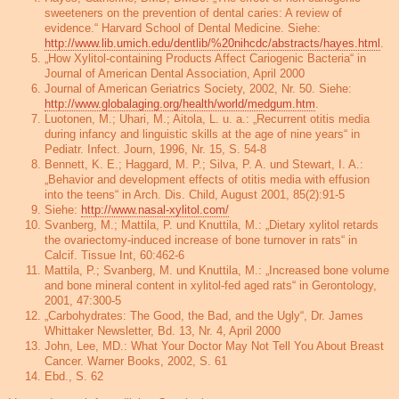
sweeteners on the prevention of dental caries: A review of
evidence.“ Harvard School of Dental Medicine.
Siehe:
http://www.lib.umich.edu/dentlib/%20nihcdc/abstracts/hayes.html
.
„How Xylitol-containing Products Affect Cariogenic Bacteria“ in
Journal of American Dental Association, April 2000
Journal of American Geriatrics Society, 2002, Nr. 50.
Siehe:
http://www.globalaging.org/health/world/medgum.htm
.
Luotonen, M.; Uhari, M.; Aitola, L. u. a.: „Recurrent otitis media
during infancy and linguistic skills at the age of nine years“ in
Pediatr. Infect. Journ, 1996, Nr. 15, S. 54-8
Bennett, K. E.; Haggard, M. P.; Silva, P. A. und Stewart, I. A.:
„Behavior and development effects of otitis media with effusion
into the teens“ in Arch. Dis. Child, August 2001, 85(2):91-5
Siehe:
http://www.nasal-xylitol.com/
Svanberg, M.; Mattila, P. und Knuttila, M.: „Dietary xylitol retards
the ovariectomy-induced increase of bone turnover in rats“ in
Calcif. Tissue Int, 60:462-6
Mattila, P.; Svanberg, M. und Knuttila, M.: „Increased bone volume
and bone mineral content in xylitol-fed aged rats“ in Gerontology,
2001, 47:300-5
„Carbohydrates: The Good, the Bad, and the Ugly“, Dr. James
Whittaker Newsletter, Bd. 13, Nr. 4, April 2000
John, Lee, MD.: What Your Doctor May Not Tell You About Breast
Cancer. Warner Books, 2002, S. 61
Ebd., S. 62