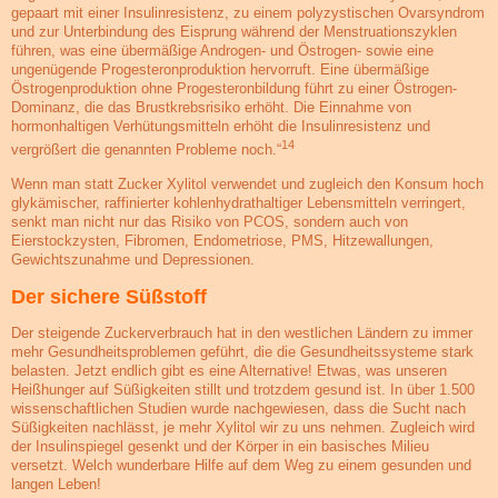
gepaart mit einer Insulinresistenz, zu einem polyzystischen Ovarsyndrom
und zur Unterbindung des Eisprung während der Menstruationszyklen
führen, was eine übermäßige Androgen- und Östrogen- sowie eine
ungenügende Progesteronproduktion hervorruft. Eine übermäßige
Östrogenproduktion ohne Progesteronbildung führt zu einer Östrogen-
Dominanz, die das Brustkrebsrisiko erhöht. Die Einnahme von
hormonhaltigen Verhütungsmitteln erhöht die Insulinresistenz und
14
vergrößert die genannten Probleme noch.“
Wenn man statt Zucker Xylitol verwendet und zugleich den Konsum hoch
glykämischer, raffinierter kohlenhydrathaltiger Lebensmitteln verringert,
senkt man nicht nur das Risiko von PCOS, sondern auch von
Eierstockzysten, Fibromen, Endometriose, PMS, Hitzewallungen,
Gewichtszunahme und Depressionen.
Der sichere Süßstoff
Der steigende Zuckerverbrauch hat in den westlichen Ländern zu immer
mehr Gesundheitsproblemen geführt, die die Gesundheitssysteme stark
belasten. Jetzt endlich gibt es eine Alternative! Etwas, was unseren
Heißhunger auf Süßigkeiten stillt und trotzdem gesund ist. In über 1.500
wissenschaftlichen Studien wurde nachgewiesen, dass die Sucht nach
Süßigkeiten nachlässt, je mehr Xylitol wir zu uns nehmen. Zugleich wird
der Insulinspiegel gesenkt und der Körper in ein basisches Milieu
versetzt. Welch wunderbare Hilfe auf dem Weg zu einem gesunden und
langen Leben!