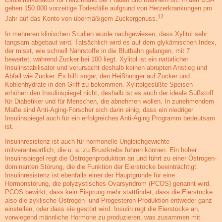
gehen 150.000 vorzeitige Todesfälle aufgrund von Herzerkrankungen pro
12
Jahr auf das Konto von übermäßigem Zuckergenuss.
In mehreren klinischen Studien wurde nachgewiesen, dass Xylitol sehr
langsam abgebaut wird. Tatsächlich wird es auf dem glykämischen Index,
der misst, wie schnell Nährstoffe in die Blutbahn gelangen, mit 7
bewertet, während Zucker bei 100 liegt. Xylitol ist ein natürlicher
Insulinstabilisator und verursacht deshalb keinen abrupten Anstieg und
Abfall wie Zucker. Es hilft sogar, den Heißhunger auf Zucker und
Kohlenhydrate in den Griff zu bekommen. Xylitolgesüßte Speisen
erhöhen den Insulinspiegel nicht, deshalb ist es auch der ideale Süßstoff
für Diabetiker und für Menschen, die abnehmen wollen. In zunehmendem
Maße sind Anti-Aging-Forscher sich darin einig, dass ein niedriger
Insulinspiegel auch für ein erfolgreiches Anti-Aging Programm bedeutsam
ist.
Insulinresistenz ist auch für hormonelle Ungleichgewichte
mitverantwortlich, die u. a. zu Brustkrebs führen können. Ein hoher
Insulinspiegel regt die Östrogenproduktion an und führt zu einer Östrogen-
dominanten Störung, die die Funktion der Eierstöcke beeinträchtigt.
Insulinresistenz ist ebenfalls einer der Hauptgründe für eine
Hormonstörung, die polyzystisches Ovarsyndrom (PCOS) genannt wird.
PCOS bewirkt, dass kein Eisprung mehr stattfindet, dass die Eierstöcke
also die zyklische Östrogen- und Progesteron-Produktion entweder ganz
einstellen, oder dass sie gestört wird. Insulin regt die Eierstöcke an,
vorwiegend männliche Hormone zu produzieren, was zusammen mit