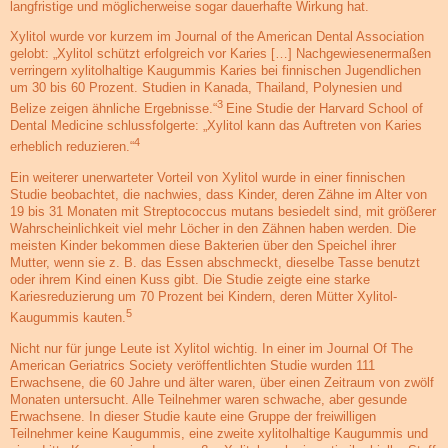
langfristige und möglicherweise sogar dauerhafte Wirkung hat.
Xylitol wurde vor kurzem im Journal of the American Dental Association
gelobt: „Xylitol schützt erfolgreich vor Karies […] Nachgewiesenermaßen
verringern xylitolhaltige Kaugummis Karies bei finnischen Jugendlichen
um 30 bis 60 Prozent. Studien in Kanada, Thailand, Polynesien und
3
Belize zeigen ähnliche Ergebnisse.“
Eine Studie der Harvard School of
Dental Medicine schlussfolgerte: „Xylitol kann das Auftreten von Karies
4
erheblich reduzieren.“
Ein weiterer unerwarteter Vorteil von Xylitol wurde in einer finnischen
Studie beobachtet, die nachwies, dass Kinder, deren Zähne im Alter von
19 bis 31 Monaten mit Streptococcus mutans besiedelt sind, mit größerer
Wahrscheinlichkeit viel mehr Löcher in den Zähnen haben werden. Die
meisten Kinder bekommen diese Bakterien über den Speichel ihrer
Mutter, wenn sie z. B. das Essen abschmeckt, dieselbe Tasse benutzt
oder ihrem Kind einen Kuss gibt. Die Studie zeigte eine starke
Kariesreduzierung um 70 Prozent bei Kindern, deren Mütter Xylitol-
5
Kaugummis kauten.
Nicht nur für junge Leute ist Xylitol wichtig. In einer im Journal Of The
American Geriatrics Society veröffentlichten Studie wurden 111
Erwachsene, die 60 Jahre und älter waren, über einen Zeitraum von zwölf
Monaten untersucht. Alle Teilnehmer waren schwache, aber gesunde
Erwachsene. In dieser Studie kaute eine Gruppe der freiwilligen
Teilnehmer keine Kaugummis, eine zweite xylitolhaltige Kaugummis und