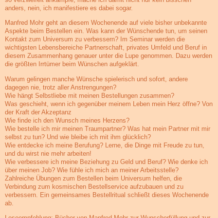
anders, nein, ich manifestiere es dabei sogar.
Manfred Mohr geht an diesem Wochenende auf viele bisher unbekannte
Aspekte beim Bestellen ein. Was kann der Wünschende tun, um seinen
Kontakt zum Universum zu verbessern? Im Seminar werden die
wichtigsten Lebensbereiche Partnerschaft, privates Umfeld und Beruf in
diesem Zusammenhang genauer unter die Lupe genommen. Dazu werden
die größten Irrtümer beim Wünschen aufgeklärt.
Warum gelingen manche Wünsche spielerisch und sofort, andere
dagegen nie, trotz aller Anstrengungen?
Wie hängt Selbstliebe mit meinen Bestellungen zusammen?
Was geschieht, wenn ich gegenüber meinem Leben mein Herz öffne? Von
der Kraft der Akzeptanz
Wie finde ich den Wunsch meines Herzens?
Wie bestelle ich mir meinen Traumpartner? Was hat mein Partner mit mir
selbst zu tun? Und wie bleibe ich mit ihm glücklich?
Wie entdecke ich meine Berufung? Lerne, die Dinge mit Freude zu tun,
und du wirst nie mehr arbeiten!
Wie verbessere ich meine Beziehung zu Geld und Beruf? Wie denke ich
über meinen Job? Wie fühle ich mich an meiner Arbeitsstelle?
Zahlreiche Übungen zum Bestellen beim Universum helfen, die
Verbindung zum kosmischen Bestellservice aufzubauen und zu
verbessern. Ein gemeinsames Bestellritual schließt dieses Wochenende
ab.
Leseempfehlung: Bücher von Manfred Mohr zur Wunscherfüllung und zur