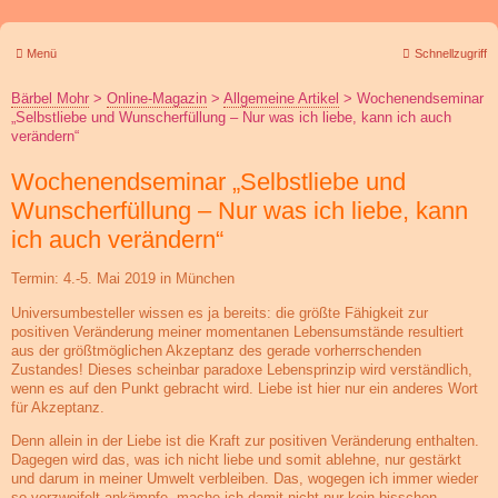
Menü
Schnellzugriff
Bärbel Mohr
>
Online-Magazin
>
Allgemeine Artikel
>
Wochenendseminar
„Selbstliebe und Wunscherfüllung – Nur was ich liebe, kann ich auch
verändern“
Wochenendseminar „Selbstliebe und
Wunscherfüllung – Nur was ich liebe, kann
ich auch verändern“
Termin: 4.-5. Mai 2019 in München
Universumbesteller wissen es ja bereits: die größte Fähigkeit zur
positiven Veränderung meiner momentanen Lebensumstände resultiert
aus der größtmöglichen Akzeptanz des gerade vorherrschenden
Zustandes! Dieses scheinbar paradoxe Lebensprinzip wird verständlich,
wenn es auf den Punkt gebracht wird. Liebe ist hier nur ein anderes Wort
für Akzeptanz.
Denn allein in der Liebe ist die Kraft zur positiven Veränderung enthalten.
Dagegen wird das, was ich nicht liebe und somit ablehne, nur gestärkt
und darum in meiner Umwelt verbleiben. Das, wogegen ich immer wieder
so verzweifelt ankämpfe, mache ich damit nicht nur kein bisschen