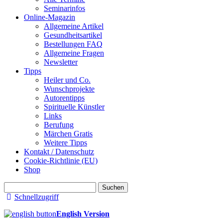
Seminarinfos
Online-Magazin
Allgemeine Artikel
Gesundheitsartikel
Bestellungen FAQ
Allgemeine Fragen
Newsletter
Tipps
Heiler und Co.
Wunschprojekte
Autorentipps
Spirituelle Künstler
Links
Berufung
Märchen Gratis
Weitere Tipps
Kontakt / Datenschutz
Cookie-Richtlinie (EU)
Shop
Suchen
nach:
Schnellzugriff
English Version