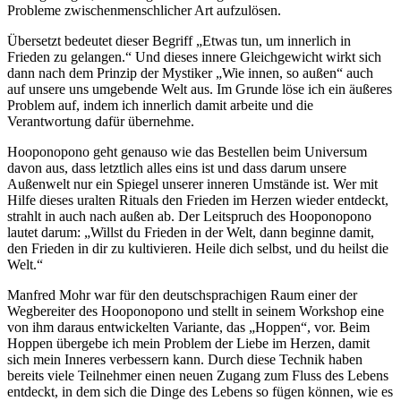
Probleme zwischenmenschlicher Art aufzulösen.
Übersetzt bedeutet dieser Begriff „Etwas tun, um innerlich in
Frieden zu gelangen.“ Und dieses innere Gleichgewicht wirkt sich
dann nach dem Prinzip der Mystiker „Wie innen, so außen“ auch
auf unsere uns umgebende Welt aus. Im Grunde löse ich ein äußeres
Problem auf, indem ich innerlich damit arbeite und die
Verantwortung dafür übernehme.
Hooponopono geht genauso wie das Bestellen beim Universum
davon aus, dass letztlich alles eins ist und dass darum unsere
Außenwelt nur ein Spiegel unserer inneren Umstände ist. Wer mit
Hilfe dieses uralten Rituals den Frieden im Herzen wieder entdeckt,
strahlt in auch nach außen ab. Der Leitspruch des Hooponopono
lautet darum: „Willst du Frieden in der Welt, dann beginne damit,
den Frieden in dir zu kultivieren. Heile dich selbst, und du heilst die
Welt.“
Manfred Mohr war für den deutschsprachigen Raum einer der
Wegbereiter des Hooponopono und stellt in seinem Workshop eine
von ihm daraus entwickelten Variante, das „Hoppen“, vor. Beim
Hoppen übergebe ich mein Problem der Liebe im Herzen, damit
sich mein Inneres verbessern kann. Durch diese Technik haben
bereits viele Teilnehmer einen neuen Zugang zum Fluss des Lebens
entdeckt, in dem sich die Dinge des Lebens so fügen können, wie es