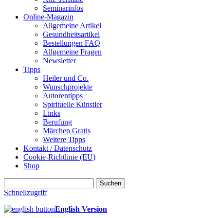
Seminarinfos
Online-Magazin
Allgemeine Artikel
Gesundheitsartikel
Bestellungen FAQ
Allgemeine Fragen
Newsletter
Tipps
Heiler und Co.
Wunschprojekte
Autorentipps
Spirituelle Künstler
Links
Berufung
Märchen Gratis
Weitere Tipps
Kontakt / Datenschutz
Cookie-Richtlinie (EU)
Shop
Suchen
nach:
Schnellzugriff
English Version