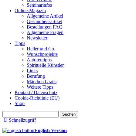
Seminarinfos
Online-Magazin
Allgemeine Artikel
Gesundheitsartikel
Bestellungen FAQ
Allgemeine Fragen
Newsletter
Tipps
Heiler und Co.
Wunschprojekte
Autorentipps
Spirituelle Künstler
Links
Berufung
Märchen Gratis
Weitere Tipps
Kontakt / Datenschutz
Cookie-Richtlinie (EU)
Shop
Suchen
nach:
Schnellzugriff
English Version