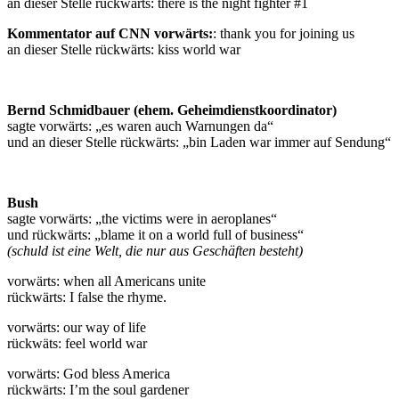
an dieser Stelle rückwärts: there is the night fighter #1
Kommentator auf CNN vorwärts:
: thank you for joining us
an dieser Stelle rückwärts: kiss world war
Bernd Schmidbauer (ehem. Geheimdienstkoordinator)
sagte vorwärts: „es waren auch Warnungen da“
und an dieser Stelle rückwärts: „bin Laden war immer auf Sendung“
Bush
sagte vorwärts: „the victims were in aeroplanes“
und rückwärts: „blame it on a world full of business“
(schuld ist eine Welt, die nur aus Geschäften besteht)
vorwärts: when all Americans unite
rückwärts: I false the rhyme.
vorwärts: our way of life
rückwäts: feel world war
vorwärts: God bless America
rückwärts: I’m the soul gardener