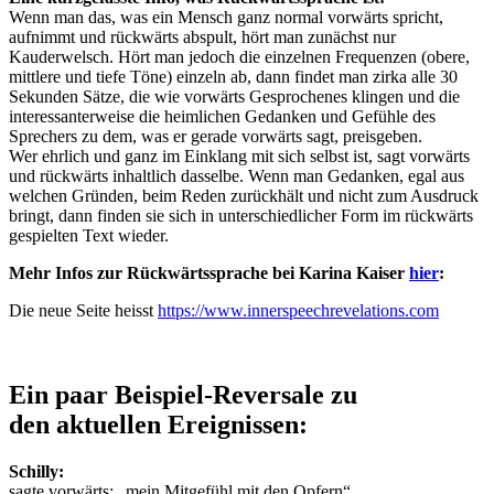
Wenn man das, was ein Mensch ganz normal vorwärts spricht,
aufnimmt und rückwärts abspult, hört man zunächst nur
Kauderwelsch. Hört man jedoch die einzelnen Frequenzen (obere,
mittlere und tiefe Töne) einzeln ab, dann findet man zirka alle 30
Sekunden Sätze, die wie vorwärts Gesprochenes klingen und die
interessanterweise die heimlichen Gedanken und Gefühle des
Sprechers zu dem, was er gerade vorwärts sagt, preisgeben.
Wer ehrlich und ganz im Einklang mit sich selbst ist, sagt vorwärts
und rückwärts inhaltlich dasselbe. Wenn man Gedanken, egal aus
welchen Gründen, beim Reden zurückhält und nicht zum Ausdruck
bringt, dann finden sie sich in unterschiedlicher Form im rückwärts
gespielten Text wieder.
Mehr Infos zur Rückwärtssprache bei Karina Kaiser
hier
:
Die neue Seite heisst
https://www.innerspeechrevelations.com
Ein paar Beispiel-Reversale zu
den aktuellen Ereignissen:
Schilly:
sagte vorwärts: „mein Mitgefühl mit den Opfern“