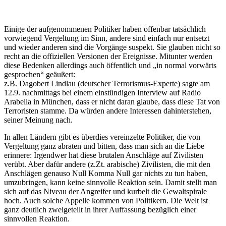
Einige der aufgenommenen Politiker haben offenbar tatsächlich
vorwiegend Vergeltung im Sinn, andere sind einfach nur entsetzt
und wieder anderen sind die Vorgänge suspekt. Sie glauben nicht so
recht an die offiziellen Versionen der Ereignisse. Mitunter werden
diese Bedenken allerdings auch öffentlich und „in normal vorwärts
gesprochen“ geäußert:
z.B. Dagobert Lindlau (deutscher Terrorismus-Experte) sagte am
12.9. nachmittags bei einem einstündigen Interview auf Radio
Arabella in München, dass er nicht daran glaube, dass diese Tat von
Terroristen stamme. Da würden andere Interessen dahinterstehen,
seiner Meinung nach.
In allen Ländern gibt es überdies vereinzelte Politiker, die von
Vergeltung ganz abraten und bitten, dass man sich an die Liebe
erinnere: Irgendwer hat diese brutalen Anschläge auf Zivilisten
verübt. Aber dafür andere (z.Zt. arabische) Zivilisten, die mit den
Anschlägen genauso Null Komma Null gar nichts zu tun haben,
umzubringen, kann keine sinnvolle Reaktion sein. Damit stellt man
sich auf das Niveau der Angreifer und kurbelt die Gewaltspirale
hoch. Auch solche Appelle kommen von Politikern. Die Welt ist
ganz deutlich zweigeteilt in ihrer Auffassung bezüglich einer
sinnvollen Reaktion.