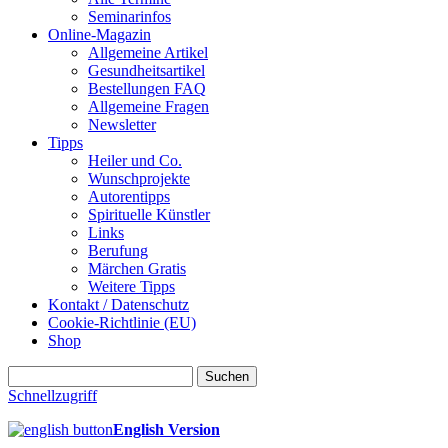
Seminarinfos
Online-Magazin
Allgemeine Artikel
Gesundheitsartikel
Bestellungen FAQ
Allgemeine Fragen
Newsletter
Tipps
Heiler und Co.
Wunschprojekte
Autorentipps
Spirituelle Künstler
Links
Berufung
Märchen Gratis
Weitere Tipps
Kontakt / Datenschutz
Cookie-Richtlinie (EU)
Shop
Suchen
nach:
Schnellzugriff
English Version