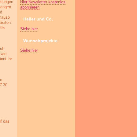
ellungen
Hier Newsletter kostenlos
gangen
abonnieren
nd
enauso
Heiler und Co.
Seiten
.95
Siehe hier
Wunschprojekte
uf
Siehe hier
 wie
nnt ihr
ie
7.30
uf das