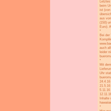
Letztes
beim Un
ist (vo
übersic
aus vom
(150) u
Euro). 
*
Bei der
Komplika
www.bae
auch all
leider 
bueroma
*
Mit dem
Lieferu
Uhr sta
bueroma
24.4.16
21.5.16
5.11.16
12.11.1
Inhalte
hawaiia
*
Hier me