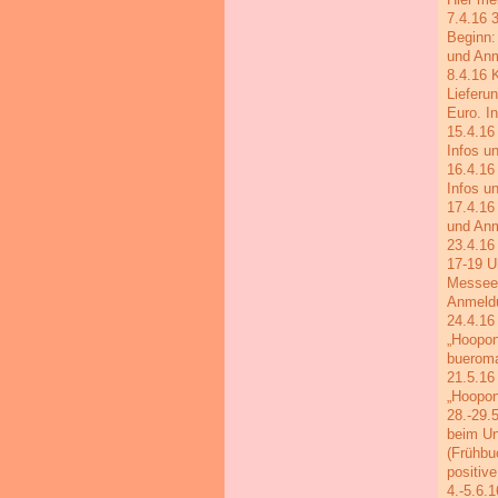
7.4.16 
Beginn:
und An
8.4.16 
Lieferu
Euro. I
15.4.16
Infos u
16.4.16
Infos u
17.4.16
und Anm
23.4.16
17-19 U
Messeer
Anmeld
24.4.16
„Hoopon
bueroma
21.5.16
„Hoopon
28.-29.
beim Un
(Frühbu
positiv
4.-5.6.