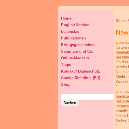
Home
Bärbel 
English Version
News
Lebenslauf
Publikationen
Liebe L
Erfolgsgeschichten
Ostern 
Seminare und Co.
Innehal
gestalt
Online-Magazin
ich die
Tipps
bereits
Kontakt / Datenschutz
Neumond
Merkt e
Cookie-Richtlinie (EU)
Wunschk
Shop
*
Und noc
Suchen
Ingolst
nach:
besonde
vorauss
stündli
einem L
finden.
*