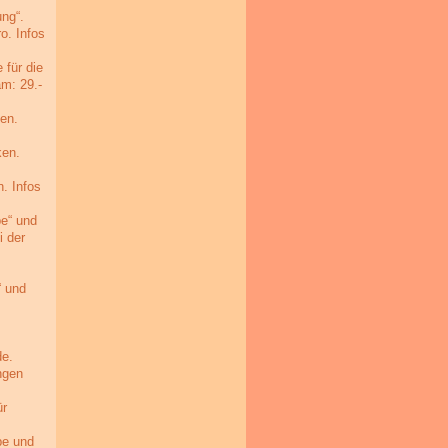
ng“.
o. Infos
für die
am: 29.-
ken.
ken.
. Infos
be“ und
i der
“ und
de.
ngen
ür
be und