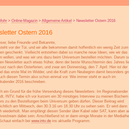
Mohr
>
Online-Magazin
>
Allgemeine Artikel
>
Newsletter Ostern 2016
letter Ostern 2016
eser, liebe Freunde und Bekannte,
steht vor der Tür, und wir alle bekommen damit hoffentlich ein wenig Zeit zum
ten geschenkt. Vielleicht entstehen dabei so manche neue Ideen, wie wir das
en wollen, und was wir uns dazu beim Universum bestellen möchten. Darum s
sen Newsletter auch etwas früher, denn der beste Wunschtermin des Jahres li
 kurz nach den Osterferien, und zwar am Donnerstag, den 7. April. Hier ist der
 das erste Mal im Widder, und die Kraft zum Neubeginn damit besonders gr
uch diesen Termin also schon einmal vor. Wie immer steht er auch im
alender 2016 beschrieben.
h ein Grund für die frühe Versendung dieses Newsletters: Im Regionalsender
adt, INTV, habe ich vor kurzem ein 30 minütiges Interview zu meinen Büchern
rs zu den Bestellungen beim Universum geben dürfen. Dieser Beitrag wird
ichtlich am Mittwoch, den 30.3.16 um 18.30 Uhr zu sehen sein. Er wird dann
ch wiederholt. Man empfängt diesen Sender über Kabel oder SAT, kann aber a
ivestream dabei sein. Anschließend ist er dann einige Monate in der Mediath
 Schaut einfach bei
www.intv.de
ins aktuelle Programm.