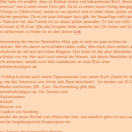
 Mal hatte ich erwähnt, dass es Bärbels erstes und bekanntestes Buch „Best
iversum“ nun in einer neuen Form gibt. Da es zu einem neuen Verlag überge
n Omega zu Silberschnur), wurde es neu gesetzt und ist dabei etwas größer u
htlicher geworden. Da es ein paar Anfragen dazu gab, die Neuauflage sieht g
 Titelcover her, das Format ist nur etwas größer geworden. Es hat nun mehr 
nd kostet 12.95 Euro. (Die alte Ausgabe bleibt weiterhin bei 134 Seiten und 10
Am einfachsten zu finden ist es über diesen
Link
 Versendung des letzten Newsletters März gab es wohl ein paar technische
tionen. Wer ihn darum nicht erhalten haben sollte, bitte klickt dann einfach a
rbelmohr.de und dort auf Online-Magazin. Dort findet ihr alle alten Newsletter
e Artikel von mir. Hier auch noch einmal der Hinweis, auf diesen Newsletter kö
nicht antworten, wendet euch bitte stattdessen an mein Büro unter
nfredmohr(at)gmx.de.
 Frühling kommen auch meine Tagesseminare zum neuen Buch „Danke für d
ng- wie das Universum uns immer aufs Neue beschenkt“. Sie werden von 10-1
ttfinden und kosten 100.- Euro. Die Anmeldung geht über
nfredmohr(at)gmx.de. Die Termine sind
 Kaiserslautern
 Krefeld
 Münster und
6 südlich von Nürnberg.
 werden die neuen Bücher zum Wünschen sein, und natürlich gehe ich auch a
nische Vergebungsritual Hooponopono ein.
ine Termine der kommenden Monate: