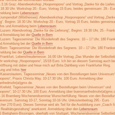
3.3.16 Graz: Abendworkshop „Hooponopono“ und Vortrag „Danke für die Lieferu
 18.30 Uhr. Workshop 20.- Euro, Vortrag 15 Euro, beides gemeinsam: 29.- Eur
meldung beim
Lebensraum
:
Krumpendorf (Wörthersee): Abendworkshop „Hooponopono“ und Vortrag „Danke 
ng“. Beginn: 18.30 Uhr. Workshop 20.- Euro, Vortrag 15 Euro, beides gemeins
nfos und Anmeldung beim
Lebensraum
:
 Luzern: Abendvortrag „Danke für die Lieferung“, Beginn: 19.30 Uhr, 25.- Fran
nd Anmeldung bei der
Quelle in Bern
 Luzern: Tagesseminar: Die Wunderkraft des Segnens. 10 – 17 Uhr, 180 Fran
nd Anmeldung bei der
Quelle in Bern
 Bern: Tagesseminar: Die Wunderkraft des Segnens. 10 – 17 Uhr, 180 Franken
eldung bei der
Quelle in Bern
 Frankfurt, Lebensfreudemesse: 16.00 Uhr Vortrag „Das Wunder der Selbstlie
hr workshop „Hooponopono“, 15/18 Euro. Ich bin an diesem Samstag auch be
öffnung mit dabei und freue mich auf Brita Dahlberg vom Frankfurter Ring.
ung und Infos
hier
 Kaiserslautern, Tagesseminar „Neues von den Bestellungen beim Universum
opono“, Praxis Christa May, 10-17.30 Uhr, 100 Euro. Anmeldung über
nfredmohr(at)gmx.de.
 Krefeld, Tagesseminar „Neues von den Bestellungen beim Universum“ und
opono“, 10-17.30 Uhr, 100 Euro. Anmeldung über bueromanfredmohr(at)gmx.
5.16 Bramberg Wochenendseminar Wunscherfüllung: Neues von den Bestellu
iversum. Samstag 10-17, Sonntag 10-16 Uhr, Unkostenbeitrag 295.- Euro
cher 270 Euro). Dieses Seminar wird als Teil für die Ausbildung zum „Coach f
e Realitätsgestaltung“ anerkannt. Anmeldung über den
Lebensraum
16 Bietigheim-Bissingen, oberhalb von Stuttgart, Wochenendseminar Selbstlie