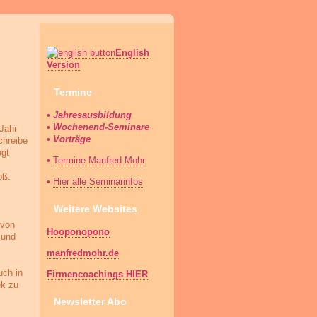
English
Version
Termine
• Jahresausbildung
• Wochenend-Seminare
 Jahr
• Vorträge
chreibe
egt
•
Termine Manfred Mohr
oß.
•
Hier alle Seminarinfos
Weitere Websites
 von
Hooponopono
 und
manfredmohr.de
uch in
Firmencoachings HIER
ek zu
Newsletter Abo