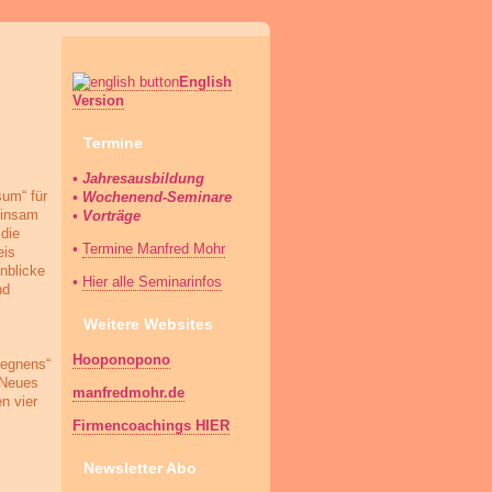
English
Version
Termine
• Jahresausbildung
sum“ für
• Wochenend-Seminare
einsam
• Vorträge
die
•
Termine Manfred Mohr
eis
nblicke
•
Hier alle Seminarinfos
nd
Weitere Websites
Hooponopono
Segnens“
„Neues
manfredmohr.de
n vier
Firmencoachings HIER
Newsletter Abo