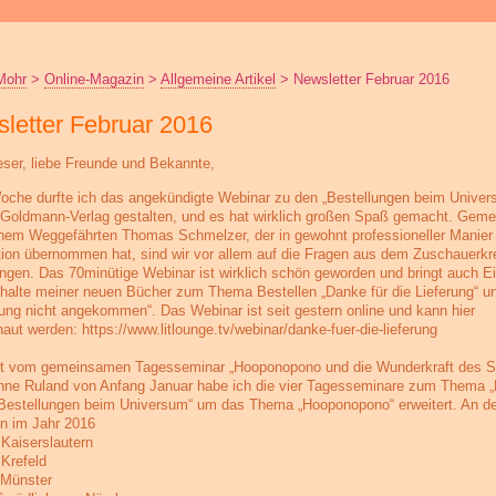
Mohr
>
Online-Magazin
>
Allgemeine Artikel
>
Newsletter Februar 2016
letter Februar 2016
eser, liebe Freunde und Bekannte,
oche durfte ich das angekündigte Webinar zu den „Bestellungen beim Univer
Goldmann-Verlag gestalten, und es hat wirklich großen Spaß gemacht. Gem
nem Weggefährten Thomas Schmelzer, der in gewohnt professioneller Manier 
ion übernommen hat, sind wir vor allem auf die Fragen aus dem Zuschauerkr
ngen. Das 70minütige Webinar ist wirklich schön geworden und bringt auch Ei
Inhalte meiner neuen Bücher zum Thema Bestellen „Danke für die Lieferung“ u
lung nicht angekommen“. Das Webinar ist seit gestern online und kann hier
aut werden: https://www.litlounge.tv/webinar/danke-fuer-die-lieferung
ert vom gemeinsamen Tagesseminar „Hooponopono und die Wunderkraft des 
nne Ruland von Anfang Januar habe ich die vier Tagesseminare zum Thema 
Bestellungen beim Universum“ um das Thema „Hooponopono“ erweitert. An de
n im Jahr 2016
 Kaiserslautern
 Krefeld
 Münster