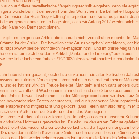
6 südlich von Nürnberg
ch auch auf diese hawaiianische Vergebungstechnik eingehen, denn sie ergän
ich ganz wunderbar mit der neuen Form des Wünschens. Bärbel hatte Hoopono
e Dimension der Realitätsgestaltung“ interpretiert, und so ist es ja auch. Jea
t dieser gemeinsame Tag so begeistert, dass wir Anfang 2017 wieder solch e
n der Nähe von Darmstadt planen.
er gibt es einige neue Artikel, die ich euch nicht vorenthalten möchte. Im Ma
)räume ist der Artikel „Die hawaiianische Art zu vergeben“ erschienen, der hi
ist: https://www.baerbelmohr.de/online-magazin.html. Und im online-Magazin li
he.com ist ein reich bebilderter Artikel „Danke für die Lieferung“ erschienen:
www.lebe-liebe-lache.com/articles/19/1903/interview-mit-manfred-mohr-danke-fu
g/
Jahr habe ich mir gedacht, euch dazu einzuladen, die alten keltischen Jahres
bewusst mitzufeiern. Vor einigen Jahren habe ich das mal mit meiner Männer
ert, und es hat mir wirklich Freude bereitet. Man geht einfach ganz anders dur
enn man etwa alle 6-8 Wochen einmal innehält, und eine Stunde oder einen Ta
t des Jahres bewusst wahrnimmt. In der Männergruppe haben wir dazu kurz üb
 des bevorstehenden Festes gesprochen, und auch passende Nahrungsmittel 
eit entsprechend mitgebracht und gekocht. (Das Feiern darf also ruhig im Mit
 nach dem Motto: erst der Spaß, und dann das Vergnügen!).
te Jahresfest, das auf uns zukommt, ist Imbolc, aus dem in unserem Kultur
s christliche Lichtmess geworden ist. Es wird um den ersten Februar gefeiert
gsfest feiert das wieder stärker werdende Licht, da die Tage nun langsam helle
 Dazu werden natürlich Kerzen entzündet, und in unseren Herzen können wir 
 dass das Licht wieder geboren worden ist, und nun die Kälte des Winters la