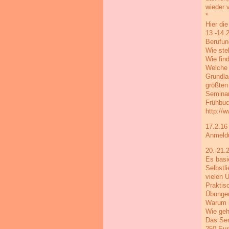
wieder v
*
Hier di
13.-14.
Berufun
Wie ste
Wie fin
Welche 
Grundla
größten
Seminar
Frühbuc
http://
17.2.16
Anmeldu
20.-21.
Es basi
Selbstl
vielen 
Praktis
Übungen
Warum i
Wie geh
Das Sem
250 Eur