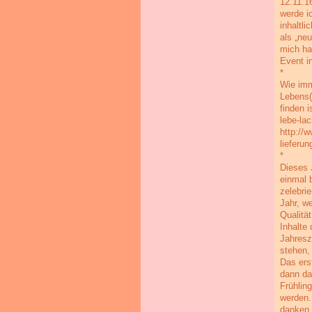
12.11.1
werde i
inhaltl
als „neu
mich ha
Event i
*
Wie imm
Lebens(t
finden 
lebe-lac
http://
lieferun
*
Dieses 
einmal 
zelebri
Jahr, w
Qualitä
Inhalte
Jahresz
stehen,
Das ers
dann da
Frühlin
werden.
danken,