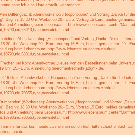
htung habe ich eine Liste erstellt, wer möchte.
Wien (Altlengbach): Abendworkshop „Hooponopono“ und Vortrag „Danke für die
ng“. Beginn: 18.30 Uhr. Workshop 20.- Euro, Vortrag 15 Euro, beides gemeins
nfos und Anmeldung beim Lebensraum: http://www.lebensraum.center/Manfred
d,10790,nid,68013,type,newsdetail.html
Ansfelden: Abendworkshop „Hooponopono“ und Vortrag „Danke für die Lieferun
 18.30 Uhr. Workshop 20.- Euro, Vortrag 15 Euro, beides gemeinsam: 29.- Eur
eldung beim Lebensraum: http://www.lebensraum.center/Manfred-
d,10790,nid,68014,type,newsdetail.html
 Frechen bei Köln: Abendvortrag „Neues von den Bestellungen beim Universu
19 Uhr, 15.- Euro, Anmeldung bueromanfredmohr(at)gmx.de.
3.3.16 Graz: Abendworkshop „Hooponopono“ und Vortrag „Danke für die Lieferu
 18.30 Uhr. Workshop 20.- Euro, Vortrag 15 Euro, beides gemeinsam: 29.- Eur
eldung beim Lebensraum: http://www.lebensraum.center/Manfred-
d,10790,nid,70355,type,newsdetail.html
Krumpendorf (Wörthersee): Abendworkshop „Hooponopono“ und Vortrag „Danke 
ng“. Beginn: 18.30 Uhr. Workshop 20.- Euro, Vortrag 15 Euro, beides gemeins
nfos und Anmeldung beim Lebensraum: http://www.lebensraum.center/Manfred
d,10790,nid,70356,type,newsdetail.html
 Termine für das kommende Jahr stehen schon fest, bitte schaut einfach auf
nfredmohr.de.