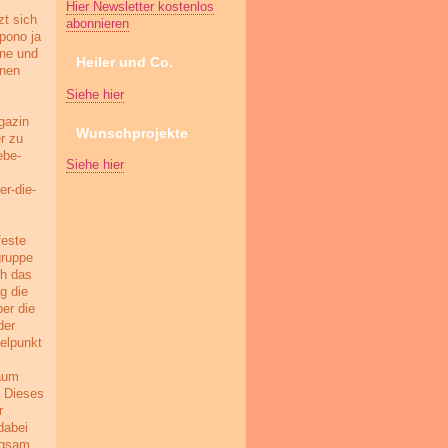
Hier Newsletter kostenlos
zt sich
abonnieren
pono ja
nne und
Heiler und Co.
inen
Siehe hier
gazin
Wunschprojekte
er zu
ebe-
Siehe hier
er-die-
feste
gruppe
ch das
g die
er die
der
telpunkt
raum
. Dieses
r
dabei
ngsam