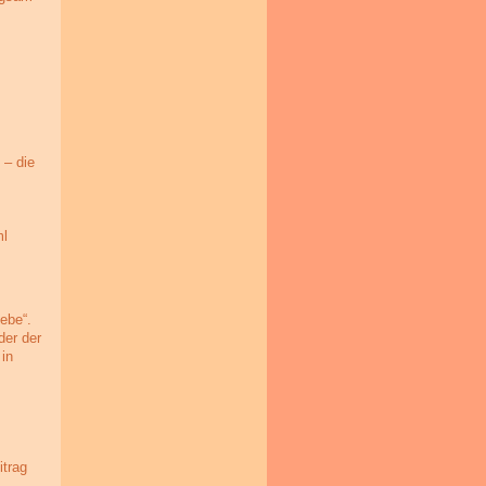
 – die
ml
ebe“.
der der
 in
trag