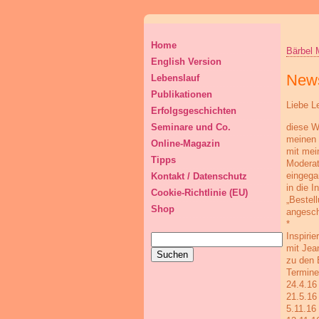
Home
Bärbel 
English Version
News
Lebenslauf
Publikationen
Liebe L
Erfolgsgeschichten
diese W
Seminare und Co.
meinen 
Online-Magazin
mit mei
Tipps
Moderat
eingega
Kontakt / Datenschutz
in die 
Cookie-Richtlinie (EU)
„Bestel
Shop
angesch
*
Inspiri
Suchen
mit Jea
nach:
zu den 
Termine
24.4.16
21.5.16
5.11.16