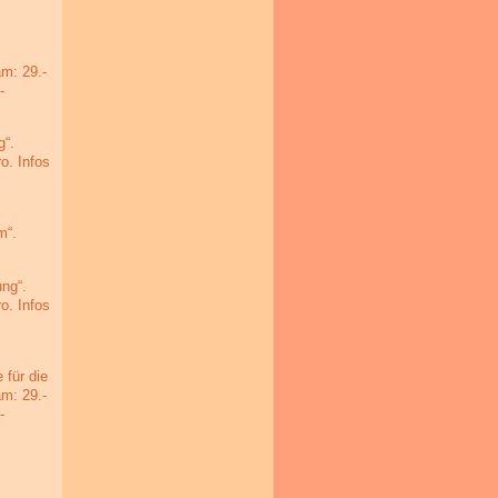
am: 29.-
-
g“.
o. Infos
m“.
ng“.
o. Infos
für die
am: 29.-
-