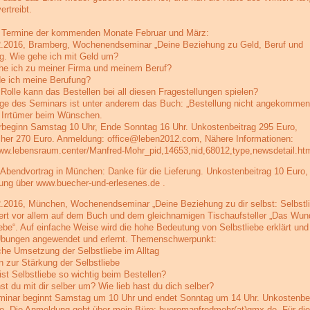
ertreibt.
e Termine der kommenden Monate Februar und März:
2.2016, Bramberg, Wochenendseminar „Deine Beziehung zu Geld, Beruf und
g. Wie gehe ich mit Geld um?
he ich zu meiner Firma und meinem Beruf?
de ich meine Berufung?
Rolle kann das Bestellen bei all diesen Fragestellungen spielen?
ge des Seminars ist unter anderem das Buch: „Bestellung nicht angekommen
 Irrtümer beim Wünschen.
beginn Samstag 10 Uhr, Ende Sonntag 16 Uhr. Unkostenbeitrag 295 Euro,
her 270 Euro. Anmeldung: office@leben2012.com, Nähere Informationen:
www.lebensraum.center/Manfred-Mohr_pid,14653,nid,68012,type,newsdetail.ht
 Abendvortrag in München: Danke für die Lieferung. Unkostenbeitrag 10 Euro,
ng über www.buecher-und-erlesenes.de .
2.2016, München, Wochenendseminar „Deine Beziehung zu dir selbst: Selbstli
ert vor allem auf dem Buch und dem gleichnamigen Tischaufsteller „Das Wun
iebe“. Auf einfache Weise wird die hohe Bedeutung von Selbstliebe erklärt und
Übungen angewendet und erlernt. Themenschwerpunkt:
che Umsetzung der Selbstliebe im Alltag
 zur Stärkung der Selbstliebe
st Selbstliebe so wichtig beim Bestellen?
st du mit dir selber um? Wie lieb hast du dich selber?
inar beginnt Samstag um 10 Uhr und endet Sonntag um 14 Uhr. Unkostenbei
o. Die Anmeldung geht über mein Büro: bueromanfredmohr(at)gmx.de. Für die