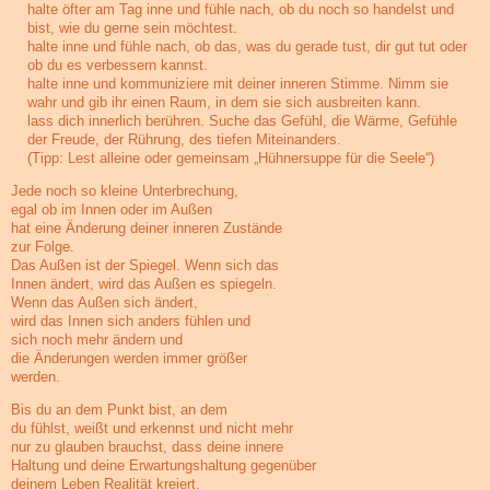
halte öfter am Tag inne und fühle nach, ob du noch so handelst und
bist, wie du gerne sein möchtest.
halte inne und fühle nach, ob das, was du gerade tust, dir gut tut oder
ob du es verbessern kannst.
halte inne und kommuniziere mit deiner inneren Stimme. Nimm sie
wahr und gib ihr einen Raum, in dem sie sich ausbreiten kann.
lass dich innerlich berühren. Suche das Gefühl, die Wärme, Gefühle
der Freude, der Rührung, des tiefen Miteinanders.
(Tipp: Lest alleine oder gemeinsam „Hühnersuppe für die Seele“)
Jede noch so kleine Unterbrechung,
egal ob im Innen oder im Außen
hat eine Änderung deiner inneren Zustände
zur Folge.
Das Außen ist der Spiegel. Wenn sich das
Innen ändert, wird das Außen es spiegeln.
Wenn das Außen sich ändert,
wird das Innen sich anders fühlen und
sich noch mehr ändern und
die Änderungen werden immer größer
werden.
Bis du an dem Punkt bist, an dem
du fühlst, weißt und erkennst und nicht mehr
nur zu glauben brauchst, dass deine innere
Haltung und deine Erwartungshaltung gegenüber
deinem Leben Realität kreiert.