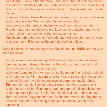
Kensington (Hinweis für alte Mary-Fans: der Autor hat sich ein neues
Pseudonym zugelegt, „Als Gott Harley Davidson fuhr“ von Joan Brady)
lass dich körperlich angenehm berühren (z.B. Massagen), benutze alle
Sinne
spiele mit kleinen Abwechslungen des Lebens. Dusche blind oder esse
taub und erlebe die Welt mit allen Sinnen wie ein Kind
usw., werde selbst kreativ, ändere kleine Dinge, säe Samen der
Freude, egal, wie unbedeutend und klein sie dir zunächst erscheinen
mögen. Jeder noch so kleine Samen ist ein kleiner
Kreislaufunterbrecher und die Veränderung wird sich über den Umweg
über das innere Erleben „im Spiegel“ des Außen zeigen.
Wenn du kleine Unterbrechungen des Kreislaufes im
INNEN
starten willst,
dann tue etwas …
für deine Selbstwahrnehmung: Meditiere und beobachte die vielen
Empfindungen in deinem Inneren, während du atmest, denkst und
durch deinen Körper hindurchspürst.
gehe am Abend im Bett vor dem Einschlafen den Tag rückwärts durch
und kreiere einen Film, in dem du alles, was passiert ist, in Gedanken
so ablaufen lässt, wie du optimalerweise gerne gehandelt hättest.
Erinnere dich an die Sachen, die gut waren, so wie sie waren und
ändere alles in deiner Erinnerung, was du gerne ein kleines bisschen
anders gemacht hättest. Schlafe mit einem Bild ein, in dem du das
Beste aus dem Tag gemacht hast. Beobachte, wie du am Tag immer
schneller und öfter rechtzeitig so reagieren kannst, wie du es dir
wünschst.