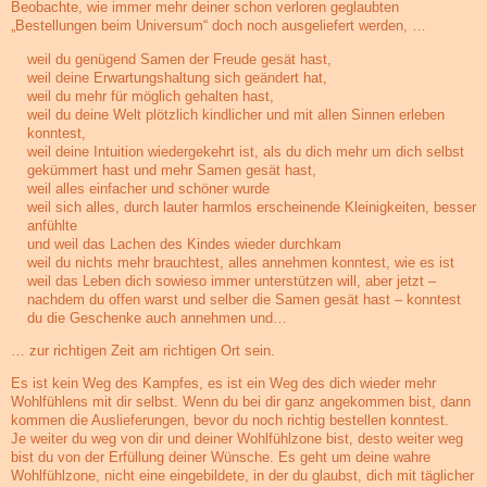
Beobachte, wie immer mehr deiner schon verloren geglaubten
„Bestellungen beim Universum“ doch noch ausgeliefert werden, …
weil du genügend Samen der Freude gesät hast,
weil deine Erwartungshaltung sich geändert hat,
weil du mehr für möglich gehalten hast,
weil du deine Welt plötzlich kindlicher und mit allen Sinnen erleben
konntest,
weil deine Intuition wiedergekehrt ist, als du dich mehr um dich selbst
gekümmert hast und mehr Samen gesät hast,
weil alles einfacher und schöner wurde
weil sich alles, durch lauter harmlos erscheinende Kleinigkeiten, besser
anfühlte
und weil das Lachen des Kindes wieder durchkam
weil du nichts mehr brauchtest, alles annehmen konntest, wie es ist
weil das Leben dich sowieso immer unterstützen will, aber jetzt –
nachdem du offen warst und selber die Samen gesät hast – konntest
du die Geschenke auch annehmen und…
… zur richtigen Zeit am richtigen Ort sein.
Es ist kein Weg des Kampfes, es ist ein Weg des dich wieder mehr
Wohlfühlens mit dir selbst. Wenn du bei dir ganz angekommen bist, dann
kommen die Auslieferungen, bevor du noch richtig bestellen konntest.
Je weiter du weg von dir und deiner Wohlfühlzone bist, desto weiter weg
bist du von der Erfüllung deiner Wünsche. Es geht um deine wahre
Wohlfühlzone, nicht eine eingebildete, in der du glaubst, dich mit täglicher