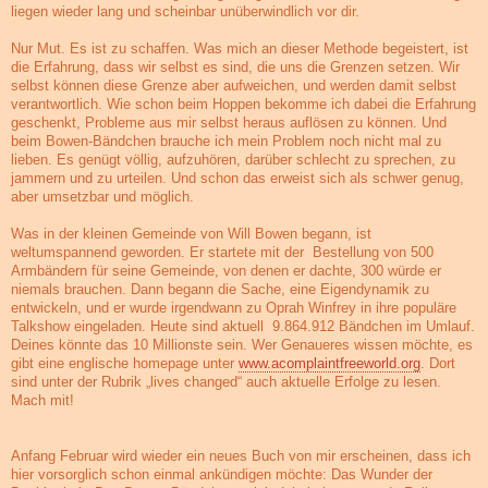
liegen wieder lang und scheinbar unüberwindlich vor dir.
Nur Mut. Es ist zu schaffen. Was mich an dieser Methode begeistert, ist
die Erfahrung, dass wir selbst es sind, die uns die Grenzen setzen. Wir
selbst können diese Grenze aber aufweichen, und werden damit selbst
verantwortlich. Wie schon beim Hoppen bekomme ich dabei die Erfahrung
geschenkt, Probleme aus mir selbst heraus auflösen zu können. Und
beim Bowen-Bändchen brauche ich mein Problem noch nicht mal zu
lieben. Es genügt völlig, aufzuhören, darüber schlecht zu sprechen, zu
jammern und zu urteilen. Und schon das erweist sich als schwer genug,
aber umsetzbar und möglich.
Was in der kleinen Gemeinde von Will Bowen begann, ist
weltumspannend geworden. Er startete mit der Bestellung von 500
Armbändern für seine Gemeinde, von denen er dachte, 300 würde er
niemals brauchen. Dann begann die Sache, eine Eigendynamik zu
entwickeln, und er wurde irgendwann zu Oprah Winfrey in ihre populäre
Talkshow eingeladen. Heute sind aktuell 9.864.912 Bändchen im Umlauf.
Deines könnte das 10 Millionste sein. Wer Genaueres wissen möchte, es
gibt eine englische homepage unter
www.acomplaintfreeworld.org
. Dort
sind unter der Rubrik „lives changed“ auch aktuelle Erfolge zu lesen.
Mach mit!
Anfang Februar wird wieder ein neues Buch von mir erscheinen, dass ich
hier vorsorglich schon einmal ankündigen möchte: Das Wunder der