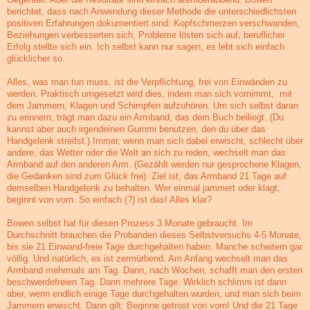
berichtet, dass nach Anwendung dieser Methode die unterschiedlichsten
positiven Erfahrungen dokumentiert sind: Kopfschmerzen verschwanden,
Beziehungen verbesserten sich, Probleme lösten sich auf, beruflicher
Erfolg stellte sich ein. Ich selbst kann nur sagen, es lebt sich einfach
glücklicher so.
Alles, was man tun muss, ist die Verpflichtung, frei von Einwänden zu
werden. Praktisch umgesetzt wird dies, indem man sich vornimmt, mit
dem Jammern, Klagen und Schimpfen aufzuhören. Um sich selbst daran
zu erinnern, trägt man dazu ein Armband, das dem Buch beiliegt. (Du
kannst aber auch irgendeinen Gummi benutzen, den du über das
Handgelenk streifst.) Immer, wenn man sich dabei erwischt, schlecht über
andere, das Wetter oder die Welt an sich zu reden, wechselt man das
Armband auf den anderen Arm. (Gezählt werden nur gesprochene Klagen,
die Gedanken sind zum Glück frei). Ziel ist, das Armband 21 Tage auf
demselben Handgelenk zu behalten. Wer einmal jammert oder klagt,
beginnt von vorn. So einfach (?) ist das! Alles klar?
Bowen selbst hat für diesen Prozess 3 Monate gebraucht. Im
Durchschnitt brauchen die Probanden dieses Selbstversuchs 4-5 Monate,
bis sie 21 Einwand-freie Tage durchgehalten haben. Manche scheitern gar
völlig. Und natürlich, es ist zermürbend. Am Anfang wechselt man das
Armband mehrmals am Tag. Dann, nach Wochen, schafft man den ersten
beschwerdefreien Tag. Dann mehrere Tage. Wirklich schlimm ist dann
aber, wenn endlich einige Tage durchgehalten wurden, und man sich beim
Jammern erwischt. Dann gilt: Beginne getrost von vorn! Und die 21 Tage