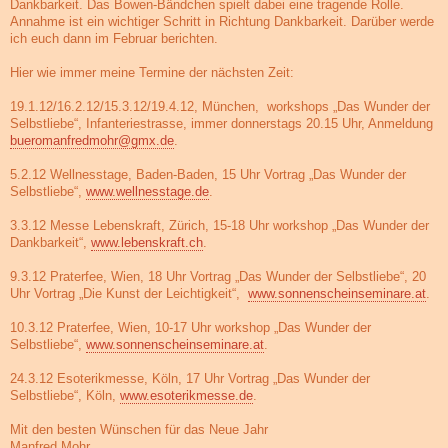
Dankbarkeit. Das Bowen-Bändchen spielt dabei eine tragende Rolle.
Annahme ist ein wichtiger Schritt in Richtung Dankbarkeit. Darüber werde
ich euch dann im Februar berichten.
Hier wie immer meine Termine der nächsten Zeit:
19.1.12/16.2.12/15.3.12/19.4.12, München, workshops „Das Wunder der
Selbstliebe“, Infanteriestrasse, immer donnerstags 20.15 Uhr, Anmeldung
bueromanfredmohr@gmx.de
.
5.2.12 Wellnesstage, Baden-Baden, 15 Uhr Vortrag „Das Wunder der
Selbstliebe“,
www.wellnesstage.de
.
3.3.12 Messe Lebenskraft, Zürich, 15-18 Uhr workshop „Das Wunder der
Dankbarkeit“,
www.lebenskraft.ch
.
9.3.12 Praterfee, Wien, 18 Uhr Vortrag „Das Wunder der Selbstliebe“, 20
Uhr Vortrag „Die Kunst der Leichtigkeit“,
www.sonnenscheinseminare.at
.
10.3.12 Praterfee, Wien, 10-17 Uhr workshop „Das Wunder der
Selbstliebe“,
www.sonnenscheinseminare.at
.
24.3.12 Esoterikmesse, Köln, 17 Uhr Vortrag „Das Wunder der
Selbstliebe“, Köln,
www.esoterikmesse.de
.
Mit den besten Wünschen für das Neue Jahr
Manfred Mohr