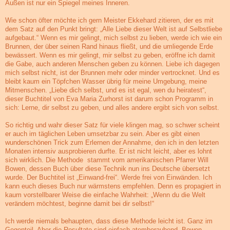
Außen ist nur ein Spiegel meines Inneren.
Wie schon öfter möchte ich gern Meister Ekkehard zitieren, der es mit
dem Satz auf den Punkt bringt: „Alle Liebe dieser Welt ist auf Selbstliebe
aufgebaut.“ Wenn es mir gelingt, mich selbst zu lieben, werde ich wie ein
Brunnen, der über seinen Rand hinaus fließt, und die umliegende Erde
bewässert. Wenn es mir gelingt, mir selbst zu geben, eröffne ich damit
die Gabe, auch anderen Menschen geben zu können. Liebe ich dagegen
mich selbst nicht, ist der Brunnen mehr oder minder vertrocknet. Und es
bleibt kaum ein Töpfchen Wasser übrig für meine Umgebung, meine
Mitmenschen. „Liebe dich selbst, und es ist egal, wen du heiratest“,
dieser Buchtitel von Eva Maria Zurhorst ist darum schon Programm in
sich: Lerne, dir selbst zu geben, und alles andere ergibt sich von selbst.
So richtig und wahr dieser Satz für viele klingen mag, so schwer scheint
er auch im täglichen Leben umsetzbar zu sein. Aber es gibt einen
wunderschönen Trick zum Erlernen der Annahme, den ich in den letzten
Monaten intensiv ausprobieren durfte. Er ist nicht leicht, aber es lohnt
sich wirklich. Die Methode stammt vom amerikanischen Pfarrer Will
Bowen, dessen Buch über diese Technik nun ins Deutsche übersetzt
wurde. Der Buchtitel ist „Einwand-frei“. Werde frei von Einwänden. Ich
kann euch dieses Buch nur wärmstens empfehlen. Denn es propagiert in
kaum vorstellbarer Weise die einfache Wahrheit: „Wenn du die Welt
verändern möchtest, beginne damit bei dir selbst!“
Ich werde niemals behaupten, dass diese Methode leicht ist. Ganz im
Gegenteil. Aber die Resultate sind einfach atemberaubend. Bowen