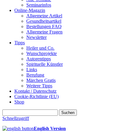
Seminarinfos
Online-Magazin
Allgemeine Artikel
Gesundheitsartikel
Bestellungen FAQ
Allgemeine Fragen
Newsletter
Tipps
Heiler und Co.
Wunschprojekte
Autorentipps
Spirituelle Künstler
Links
Berufung
Märchen Gratis
Weitere Tipps
Kontakt / Datenschutz
Cookie-Richtlinie (EU)
Shop
Suchen
nach:
Schnellzugriff
English Version