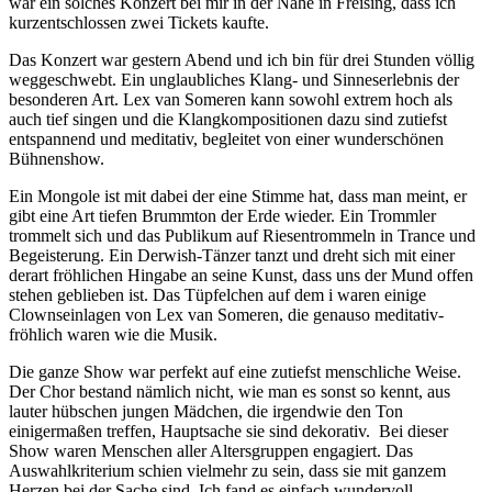
war ein solches Konzert bei mir in der Nähe in Freising, dass ich
kurzentschlossen zwei Tickets kaufte.
Das Konzert war gestern Abend und ich bin für drei Stunden völlig
weggeschwebt. Ein unglaubliches Klang- und Sinneserlebnis der
besonderen Art. Lex van Someren kann sowohl extrem hoch als
auch tief singen und die Klangkompositionen dazu sind zutiefst
entspannend und meditativ, begleitet von einer wunderschönen
Bühnenshow.
Ein Mongole ist mit dabei der eine Stimme hat, dass man meint, er
gibt eine Art tiefen Brummton der Erde wieder. Ein Trommler
trommelt sich und das Publikum auf Riesentrommeln in Trance und
Begeisterung. Ein Derwish-Tänzer tanzt und dreht sich mit einer
derart fröhlichen Hingabe an seine Kunst, dass uns der Mund offen
stehen geblieben ist. Das Tüpfelchen auf dem i waren einige
Clownseinlagen von Lex van Someren, die genauso meditativ-
fröhlich waren wie die Musik.
Die ganze Show war perfekt auf eine zutiefst menschliche Weise.
Der Chor bestand nämlich nicht, wie man es sonst so kennt, aus
lauter hübschen jungen Mädchen, die irgendwie den Ton
einigermaßen treffen, Hauptsache sie sind dekorativ.
Bei dieser
Show waren Menschen aller Altersgruppen engagiert. Das
Auswahlkriterium schien vielmehr zu sein, dass sie mit ganzem
Herzen bei der Sache sind. Ich fand es einfach wundervoll.