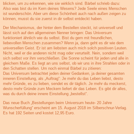
blicken, um zu erkennen, wie sie wirklich sind. Bärbel schrieb dazu:
Also was bist du im Kern deines Wesens? Jede Seele eines Menschen
ist wunderschön. Aber um diese Schönheit auch nach außen zeigen zu
können, musst du sie zuerst in dir selbst entdeckt haben.
Der Mechanismus, der hinter dem Bestellen steckt, ist universell und
lässt sich auf den allgemeinen Nenner bringen: Das Universum
funktioniert ähnlich wie du selbst. Bist du gern mit freundlichen,
liebevollen Menschen zusammen? Wenn ja, dann geht es dir wie dem
universellen Geist. Er ist am liebsten auch mich solch positiven Leuten.
Nicht, weil er die anderen nicht mag oder verurteilt. Nein, sondern weil
sich selbst vor ihm verschließen. Die Sonne scheint für jeden und alle in
gleichem Maße. Es liegt an uns selbst, ob wir uns in ihre Strahlen oder in
den Schatten stellen. Um noch einmal Bärbel zu zitieren:
Das Universum betrachtet jeden deiner Gedanken, ja deiner gesamten
inneren Einstellung, als „Auftrag“: Je mehr du das Leben liebst, desto
mehr Gründe, es zu lieben, sendet es dir täglich. Je mehr du meckerst,
desto mehr Gründe zum Meckern liefert dir das Leben. Es gibt dir alles,
was du durch deine innere Einstellung „bestellst“.
Das neue Buch „Bestellungen beim Universum heute- 20 Jahre
Wunscherfüllung“ erscheint am 15. August 2018 im Silberschnur-Verlag.
Es hat 192 Seiten und kostet 12,95 Euro.