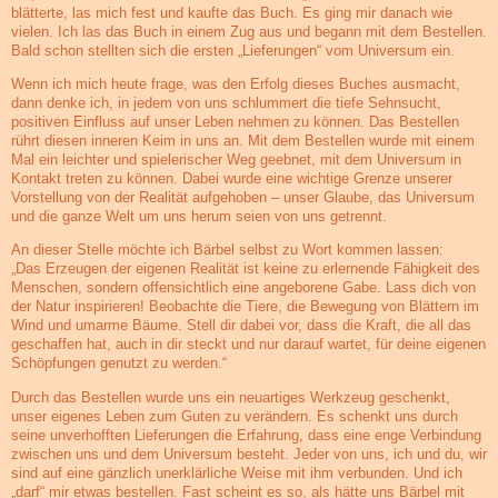
blätterte, las mich fest und kaufte das Buch. Es ging mir danach wie
vielen. Ich las das Buch in einem Zug aus und begann mit dem Bestellen.
Bald schon stellten sich die ersten „Lieferungen“ vom Universum ein.
Wenn ich mich heute frage, was den Erfolg dieses Buches ausmacht,
dann denke ich, in jedem von uns schlummert die tiefe Sehnsucht,
positiven Einfluss auf unser Leben nehmen zu können. Das Bestellen
rührt diesen inneren Keim in uns an. Mit dem Bestellen wurde mit einem
Mal ein leichter und spielerischer Weg geebnet, mit dem Universum in
Kontakt treten zu können. Dabei wurde eine wichtige Grenze unserer
Vorstellung von der Realität aufgehoben – unser Glaube, das Universum
und die ganze Welt um uns herum seien von uns getrennt.
An dieser Stelle möchte ich Bärbel selbst zu Wort kommen lassen:
„Das Erzeugen der eigenen Realität ist keine zu erlernende Fähigkeit des
Menschen, sondern offensichtlich eine angeborene Gabe. Lass dich von
der Natur inspirieren! Beobachte die Tiere, die Bewegung von Blättern im
Wind und umarme Bäume. Stell dir dabei vor, dass die Kraft, die all das
geschaffen hat, auch in dir steckt und nur darauf wartet, für deine eigenen
Schöpfungen genutzt zu werden.“
Durch das Bestellen wurde uns ein neuartiges Werkzeug geschenkt,
unser eigenes Leben zum Guten zu verändern. Es schenkt uns durch
seine unverhofften Lieferungen die Erfahrung, dass eine enge Verbindung
zwischen uns und dem Universum besteht. Jeder von uns, ich und du, wir
sind auf eine gänzlich unerklärliche Weise mit ihm verbunden. Und ich
„darf“ mir etwas bestellen. Fast scheint es so, als hätte uns Bärbel mit