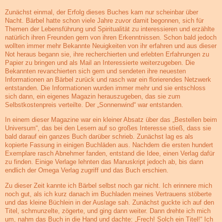
Zunächst einmal, der Erfolg dieses Buches kam nur scheinbar über
Nacht. Bärbel hatte schon viele Jahre zuvor damit begonnen, sich für
Themen der Lebensführung und Spiritualität zu interessieren und erzählte
natürlich ihren Freunden gern von ihren Erkenntnissen. Schon bald jedoch
wollten immer mehr Bekannte Neuigkeiten von ihr erfahren und aus dieser
Not heraus begann sie, ihre recherchierten und erlebten Erfahrungen zu
Papier zu bringen und als Mail an Interessierte weiterzugeben. Die
Bekannten revanchierten sich gern und sendeten ihre neuesten
Informationen an Bärbel zurück und rasch war ein florierendes Netzwerk
entstanden. Die Informationen wurden immer mehr und sie entschloss
sich dann, ein eigenes Magazin herauszugeben, das sie zum
Selbstkostenpreis verteilte. Der „Sonnenwind“ war entstanden.
In einem dieser Magazine war ein kleiner Absatz über das „Bestellen beim
Universum“, das bei den Lesern auf so großes Interesse stieß, dass sie
bald darauf ein ganzes Buch darüber schrieb. Zunächst lag es als
kopierte Fassung in einigen Buchläden aus. Nachdem die ersten hundert
Exemplare rasch Abnehmer fanden, entstand die Idee, einen Verlag dafür
zu finden. Einige Verlage lehnten das Manuskript jedoch ab, bis dann
endlich der Omega Verlag zugriff und das Buch erschien.
Zu dieser Zeit kannte ich Bärbel selbst noch gar nicht. Ich erinnere mich
noch gut, als ich kurz danach im Buchladen meines Vertrauens stöberte
und das kleine Büchlein in der Auslage sah. Zunächst guckte ich auf den
Titel, schmunzelte, zögerte, und ging dann weiter. Dann drehte ich mich
um, nahm das Buch in die Hand und dachte: „Frech! Solch ein Titel!“ Ich