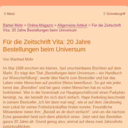
Menü
Schnellzugriff
Bärbel Mohr
>
Online-Magazin
>
Allgemeine Artikel
>
Für die Zeitschrift
Vita: 20 Jahre Bestellungen beim Universum
Für die Zeitschrift Vita: 20 Jahre
Bestellungen beim Universum
Von Manfred Mohr
Im Mai 1998 erschien ein kleines, fast unscheinbares Büchlein auf dem
Markt. Es trägt den Titel „Bestellungen beim Universum – ein Handbuch
zur Wunscherfüllung“, wurde über Nacht zum Bestseller und hat das
Leben vieler Menschen auf positive Weise beeinflusst. So gut wie jeder
kennt das „Bestellen“ und bei ganz vielen Menschen hat es schon
funktioniert. Wer in der Innenstadt zur Hauptgeschäftszeit einen Parkplatz
benötigt, na, der bestellt ihn sich doch einfach. Hape Kerkeling beschreibt
in seinem Bestseller „Ich bin dann mal weg“, wie er auf dem Jakobsweg
kein Lokal für seinen Frühstückskaffee finden konnte. Freundliche
Mitwanderer rieten ihm: „Bestell es dir doch einfach!“, und um die nächste
Ecke gewandert fand sich dann plötzlich eines. Jetzt wird das Bestellen
ganze 20 Jahre alt. Grund genug also, einmal auf diese zwei Jahrzehnte
zurückzublicken.