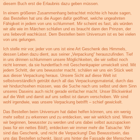
diesem Buch erst die Erlaubnis dazu geben müssen.
In einem größeren Zusammenhang betrachtet möchte ich heute sagen,
das Bestellen hat uns die Augen dafür geöffnet, welche ungeahnten
Fähigkeit in jedem von uns schlummert. Mir scheint es fast, als würden
wir alle wie im Märchen schlafen und es braucht dann den Prinzen, der
uns liebevoll wachküsst. Dem Bestellen beim Universum ist es bei vielen
von uns gelungen.
Ich stelle mir vor, jeder von uns ist eine Art Geschenk des Himmels,
dessen Leben dazu dient, aus seiner „Verpackung“ herauszufinden. Tief
in uns drinnen schlummern unsere Möglichkeiten, die wir selbst noch
nicht kennen, da sie hundertfach mit Geschenkpapier umwickelt sind. Mit
jedem Schritt, der uns bewusster macht, schälen wir uns ein Stück weit
aus dieser Verpackung heraus. Unsere Sicht auf diese Welt ist
selbstverständlich getrübt durch all das Verpackungsmaterial, durch das
wir hindurchsehen müssen, was die Suche nach uns selbst und dem Sinn
unseres Daseins auch nicht gerade einfacher macht. Unser Blickwinkel
auf die Welt und damit auf uns selbst ist darum verschoben. Wir sind
wohl irgendwie, was unsere Verpackung betrifft – schief gewickelt.
Das Bestellen beim Universum hat dabei helfen können, uns ein wenig
mehr selbst zu erkennen und zu entdecken, wer wir wirklich sind. Wenn
wir beginnen, bewusster zu werden und uns dabei selbst auszupacken
(was für ein nettes Bild!), entdecken wir immer mehr die Tatsache: Wir
sind das Geschenk, und nicht die Verpackung! Das Bewusstsein, das
uns das Bestellen schenkt, lässt uns hinter die Fassade der Menschen