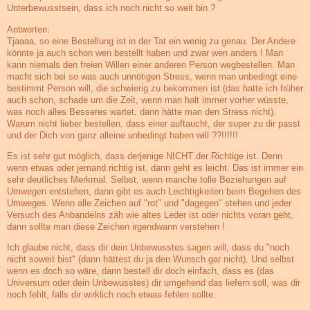
Unterbewusstsein, dass ich noch nicht so weit bin ?
Antworten:
Tjaaaa, so eine Bestellung ist in der Tat ein wenig zu genau. Der Andere
könnte ja auch schon wen bestellt haben und zwar wen anders ! Man
kann niemals den freien Willen einer anderen Person wegbestellen. Man
macht sich bei so was auch unnötigen Stress, wenn man unbedingt eine
bestimmt Person will, die schwierig zu bekommen ist (das hatte ich früher
auch schon, schade um die Zeit, wenn man halt immer vorher wüsste,
was noch alles Besseres wartet, dann hätte man den Stress nicht).
Warum nicht lieber bestellen, dass einer auftaucht, der super zu dir passt
und der Dich von ganz alleine unbedingt haben will ??!!!!!!
Es ist sehr gut möglich, dass derjenige NICHT der Richtige ist. Denn
wenn etwas oder jemand richtig ist, dann geht es leicht. Das ist immer ein
sehr deutliches Merkmal. Selbst, wenn manche tolle Beziehungen auf
Umwegen entstehen, dann gibt es auch Leichtigkeiten beim Begehen des
Umweges. Wenn alle Zeichen auf "rot" und "dagegen" stehen und jeder
Versuch des Anbandelns zäh wie altes Leder ist oder nichts voran geht,
dann sollte man diese Zeichen irgendwann verstehen !
Ich glaube nicht, dass dir dein Unbewusstes sagen will, dass du "noch
nicht soweit bist" (dann hättest du ja den Wunsch gar nicht). Und selbst
wenn es doch so wäre, dann bestell dir doch einfach, dass es (das
Universum oder dein Unbewusstes) dir umgehend das liefern soll, was dir
noch fehlt, falls dir wirklich noch etwas fehlen sollte.