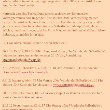
Wieder gibt es im aktuellen Engelmagazin (Heft 2/2012) einen Artikel zum
Wunder der Dankbarkeit.
Natürlich wird das Thema Dankbarkeit auch bei den kommenden
Vortragsterminen eine tragende Rolle spielen. Jede Verbesserung meiner
Selbstliebe wird auch dazu führen, mehr zur Dankbarkeit fähig zu sein. Wer
gern am ersten Wochenendseminar zur Selbstliebe Ende April teilnehmen
möchte, beachtet bitte, es gibt bis Mitte März einen Frühbucher-Rabatt. Also-
frühzeitig anmelden lohnt sich.
Hier wie immer meine Termine der nächsten Zeit:
16.2.12/15.3.12/19.4.12, München, workshops „Das Wunder der Selbstliebe“,
Infanteriestrasse, immer donnerstags 20.15 Uhr, Anmeldung
bueromanfredmohr@gmx.de
.
3.3.12 Messe Lebenskraft, Zürich, 15-18 Uhr workshop „Das Wunder der
Dankbarkeit“,
www.lebenskraft.ch
.
9.3.12 Praterfee, Wien, 18 Uhr Vortrag „Das Wunder der Selbstliebe“, 20 Uhr
Vortrag „Die Kunst der Leichtigkeit“,
www.sonnenscheinseminare.at
.
10.3.12 Praterfee, Wien, 10-17 Uhr workshop „Das Wunder der Selbstliebe“,
www.sonnenscheinseminare.at
.
24.3.12 Esoterikmesse, Köln, 17 Uhr Vortrag „Das Wunder der Selbstliebe“,
www.esoterikmesse.de
.