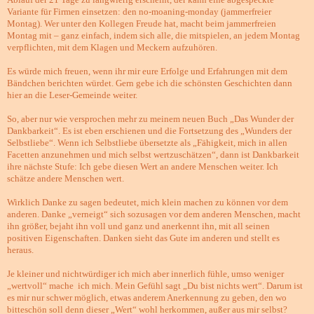
Variante für Firmen einsetzen: den no-moaning-monday (jammerfreier
Montag). Wer unter den Kollegen Freude hat, macht beim jammerfreien
Montag mit – ganz einfach, indem sich alle, die mitspielen, an jedem Montag
verpflichten, mit dem Klagen und Meckern aufzuhören.
Es würde mich freuen, wenn ihr mir eure Erfolge und Erfahrungen mit dem
Bändchen berichten würdet. Gern gebe ich die schönsten Geschichten dann
hier an die Leser-Gemeinde weiter.
So, aber nur wie versprochen mehr zu meinem neuen Buch „Das Wunder der
Dankbarkeit“. Es ist eben erschienen und die Fortsetzung des „Wunders der
Selbstliebe“. Wenn ich Selbstliebe übersetzte als „Fähigkeit, mich in allen
Facetten anzunehmen und mich selbst wertzuschätzen“, dann ist Dankbarkeit
ihre nächste Stufe: Ich gebe diesen Wert an andere Menschen weiter. Ich
schätze andere Menschen wert.
Wirklich Danke zu sagen bedeutet, mich klein machen zu können vor dem
anderen. Danke „verneigt“ sich sozusagen vor dem anderen Menschen, macht
ihn größer, bejaht ihn voll und ganz und anerkennt ihn, mit all seinen
positiven Eigenschaften. Danken sieht das Gute im anderen und stellt es
heraus.
Je kleiner und nichtwürdiger ich mich aber innerlich fühle, umso weniger
„wertvoll“ mache ich mich. Mein Gefühl sagt „Du bist nichts wert“. Darum ist
es mir nur schwer möglich, etwas anderem Anerkennung zu geben, den wo
bitteschön soll denn dieser „Wert“ wohl herkommen, außer aus mir selbst?