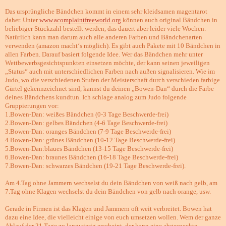
Das ursprüngliche Bändchen kommt in einem sehr kleidsamen magentarot
daher. Unter
www.acomplaintfreeworld.org
können auch original Bändchen in
beliebiger Stückzahl bestellt werden, das dauert aber leider viele Wochen.
Natürlich kann man darum auch alle anderen Farben und Bändchenarten
verwenden (amazon macht‘s möglich). Es gibt auch Pakete mit 10 Bändchen in
allen Farben. Darauf basiert folgende Idee. Wer das Bändchen mehr unter
Wettbewerbsgesichtspunkten einsetzen möchte, der kann seinen jeweiligen
„Status“ auch mit unterschiedlichen Farben nach außen signalisieren. Wie im
Judo, wo die verschiedenen Stufen der Meisterschaft durch verschieden farbige
Gürtel gekennzeichnet sind, kannst du deinen „Bowen-Dan“ durch die Farbe
deines Bändchens kundtun. Ich schlage analog zum Judo folgende
Gruppierungen vor:
1.Bowen-Dan: weißes Bändchen (0-3 Tage Beschwerde-frei)
2.Bowen-Dan: gelbes Bändchen (4-6 Tage Beschwerde-frei)
3.Bowen-Dan: oranges Bändchen (7-9 Tage Beschwerde-frei)
4.Bowen-Dan: grünes Bändchen (10-12 Tage Beschwerde-frei)
5.Bowen-Dan:blaues Bändchen (13-15 Tage Beschwerde-frei)
6.Bowen-Dan: braunes Bändchen (16-18 Tage Beschwerde-frei)
7.Bowen-Dan: schwarzes Bändchen (19-21 Tage Beschwerde-frei).
Am 4.Tag ohne Jammern wechselst du dein Bändchen von weiß nach gelb, am
7.Tag ohne Klagen wechselst du dein Bändchen von gelb nach orange, usw.
Gerade in Firmen ist das Klagen und Jammern oft weit verbreitet. Bowen hat
dazu eine Idee, die vielleicht einige von euch umsetzen wollen. Wem der ganze
Ablauf der 21 Tage zu langwierig erscheint, der kann eine abgespeckte