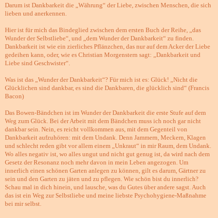
Darum ist Dankbarkeit die „Währung“ der Liebe, zwischen Menschen, die sich
lieben und anerkennen.
Hier ist für mich das Bindeglied zwischen dem ersten Buch der Reihe, „das
Wunder der Selbstliebe“, und „dem Wunder der Dankbarkeit“ zu finden.
Dankbarkeit ist wie ein zierliches Pflänzchen, das nur auf dem Acker der Liebe
gedeihen kann, oder, wie es Christian Morgenstern sagt: „Dankbarkeit und
Liebe sind Geschwister“.
Was ist das „Wunder der Dankbarkeit“? Für mich ist es: Glück! „Nicht die
Glücklichen sind dankbar, es sind die Dankbaren, die glücklich sind“ (Francis
Bacon)
Das Bowen-Bändchen ist im Wunder der Dankbarkeit die erste Stufe auf dem
Weg zum Glück. Bei der Arbeit mit dem Bändchen muss ich noch gar nicht
dankbar sein. Nein, es reicht vollkommen aus, mit dem Gegenteil von
Dankbarkeit aufzuhören: mit dem Undank. Denn Jammern, Meckern, Klagen
und schlecht reden gibt vor allem einem „Unkraut“ in mir Raum, dem Undank.
Wo alles negativ ist, wo alles ungut und nicht gut genug ist, da wird nach dem
Gesetz der Resonanz noch mehr davon in mein Leben angezogen. Um
innerlich einen schönen Garten anlegen zu können, gilt es darum, Gärtner zu
sein und den Garten zu jäten und zu pflegen. Wie schön bist du innerlich?
Schau mal in dich hinein, und lausche, was du Gutes über andere sagst. Auch
das ist ein Weg zur Selbstliebe und meine liebste Psychohygiene-Maßnahme
bei mir selbst.