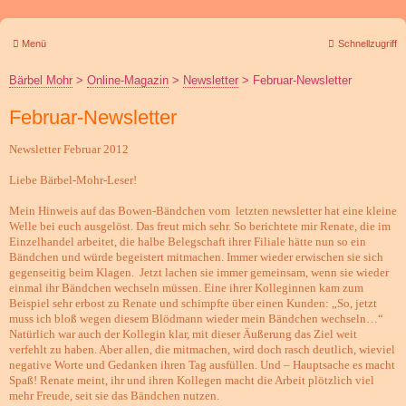
Menü
Schnellzugriff
Bärbel Mohr
>
Online-Magazin
>
Newsletter
>
Februar-Newsletter
Februar-Newsletter
Newsletter Februar 2012
Liebe Bärbel-Mohr-Leser!
Mein Hinweis auf das Bowen-Bändchen vom letzten newsletter hat eine kleine
Welle bei euch ausgelöst. Das freut mich sehr. So berichtete mir Renate, die im
Einzelhandel arbeitet, die halbe Belegschaft ihrer Filiale hätte nun so ein
Bändchen und würde begeistert mitmachen. Immer wieder erwischen sie sich
gegenseitig beim Klagen. Jetzt lachen sie immer gemeinsam, wenn sie wieder
einmal ihr Bändchen wechseln müssen. Eine ihrer Kolleginnen kam zum
Beispiel sehr erbost zu Renate und schimpfte über einen Kunden: „So, jetzt
muss ich bloß wegen diesem Blödmann wieder mein Bändchen wechseln…“
Natürlich war auch der Kollegin klar, mit dieser Äußerung das Ziel weit
verfehlt zu haben. Aber allen, die mitmachen, wird doch rasch deutlich, wieviel
negative Worte und Gedanken ihren Tag ausfüllen. Und – Hauptsache es macht
Spaß! Renate meint, ihr und ihren Kollegen macht die Arbeit plötzlich viel
mehr Freude, seit sie das Bändchen nutzen.