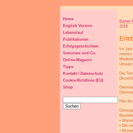
Home
Bärbel 
English Version
2018
Lebenslauf
Erle
Publikationen
Erfolgsgeschichten
Im Jahr
Seminare und Co.
meinen 
Meditat
Online-Magazin
Umsetzu
Tipps
Die Ter
Kontakt / Datenschutz
Dezembe
Cookie-Richtlinie (EU)
Diensta
Shop
Diensta
Suchen
Hier di
nach:
Diensta
Bestelle
• Warum
• Die v
• Akzep