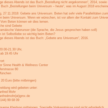
ge dieses Abends ist das Buch „Bestellung nicht angekommen“, 2014, sowie
 Buch „Bestellungen beim Universum – heute“, was im August 2018 erscheine
g, 27.11.2018: Gebete ans Universum. Beten hat sehr viele Parallelitäten zu
en beim Universum. Wenn wir wünschen, ist vor allem der Kontakt zum Univ
. Vom Beten können wir dies lernen.
he sind Gebete
ramäische Vaterunser (die Sprache, die Jesus gesprochen haben soll)
 ist Selbstliebe so wichtig beim Beten?
ge dieses Abends ist das Buch: „Gebete ans Universum“, 2016.
20.00-21.30 Uhr,
 ab 19.45 Uhr
ort:
er Sinne Health & Wellness Center
erstrasse 80
München
 20 Euro (bitte mitbringen)
ldung wird gebeten unter:
nfred Mohr
nfredmohr(at)gmx.de
8144) 99 68 09
equeme Kleidung mitbringen. Spezielle Vorkenntnisse sind nicht erforderlich.