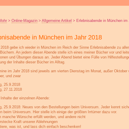
Mohr
>
Online-Magazin
>
Allgemeine Artikel
>
Erlebnisabende in München im 
bnisabende in München im Jahr 2018
 2018 gebe ich wieder in München im Reich der Sinne Erlebnisabende zu alle
Büchern. An jedem dieser Abende stelle ich eines meiner Bücher vor und leit
ionen und Übungen daraus an. Jeder Abend bietet eine Fülle von Hilfestellung
ng der Inhalte dieser Bücher im Alltag.
mine im Jahr 2018 sind jeweils am vierten Dienstag im Monat, außer Oktober
r, und zwar
g, 25.9.2018
g, 27.11.2018
e Inhalte der einzelnen Abende:
g, 25.9.2018: Neues von den Bestellungen beim Universum. Jeder kennt sich
n beim Universum. Hier stelle ich einige der größten Irrtümer dazu vor.
 manche Wünsche erfüllt werden, und andere nicht
erstecke Kraft unserer Ablehnungen
tiere, was ist, und lass dich einfach beschenken!