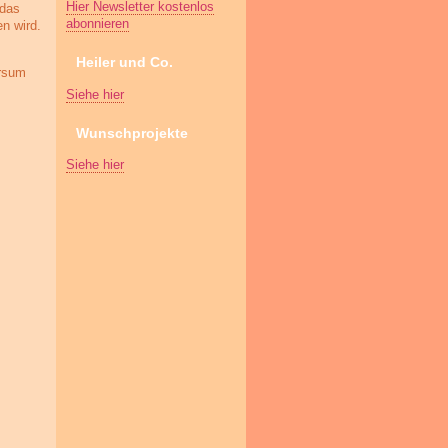
Hier Newsletter kostenlos
 das
abonnieren
n wird.
m
Heiler und Co.
ersum
Siehe hier
Wunschprojekte
Siehe hier