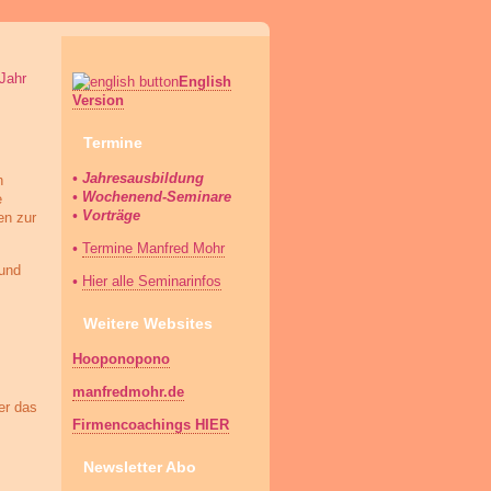
Jahr
English
Version
Termine
• Jahresausbildung
n
• Wochenend-Seminare
e
• Vorträge
en zur
•
Termine Manfred Mohr
 und
•
Hier alle Seminarinfos
Weitere Websites
Hooponopono
manfredmohr.de
er das
Firmencoachings HIER
Newsletter Abo