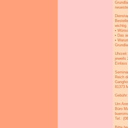
Grundla
neueste
Diensta
Bestell
wichtig
• Wünsc
• Das a
• Warum
Grundla
Uhrzeit:
jeweils 
Einlass
Seminar
Reich d
Ganghof
81373 
Gebühr:
Um Anme
Büro Ma
bueroma
Tel.: (0
Bitte b