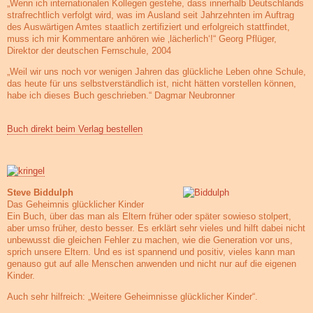
„Wenn ich internationalen Kollegen gestehe, dass innerhalb Deutschlands
strafrechtlich verfolgt wird, was im Ausland seit Jahrzehnten im Auftrag
des Auswärtigen Amtes staatlich zertifiziert und erfolgreich stattfindet,
muss ich mir Kommentare anhören wie ‚lächerlich‘!“ Georg Pflüger,
Direktor der deutschen Fernschule, 2004
„Weil wir uns noch vor wenigen Jahren das glückliche Leben ohne Schule,
das heute für uns selbstverständlich ist, nicht hätten vorstellen können,
habe ich dieses Buch geschrieben.“ Dagmar Neubronner
Buch direkt beim Verlag bestellen
Steve Biddulph
Das Geheimnis glücklicher Kinder
Ein Buch, über das man als Eltern früher oder später sowieso stolpert,
aber umso früher, desto besser. Es erklärt sehr vieles und hilft dabei nicht
unbewusst die gleichen Fehler zu machen, wie die Generation vor uns,
sprich unsere Eltern. Und es ist spannend und positiv, vieles kann man
genauso gut auf alle Menschen anwenden und nicht nur auf die eigenen
Kinder.
Auch sehr hilfreich: „Weitere Geheimnisse glücklicher Kinder“.