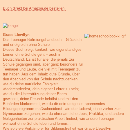
Buch direkt bei Amazon.de bestellen.
Grace Llewllyn
Das Teenager Befreiungshandbuch – Glücklich
und erfolgreich ohne Schule
Dieses Buch zeigt konkret, wie eigenständiges
Lernen ohne Schule geht – auch in
Deutschland. Es ist für alle, die jemals zur
Schule gegangen sind, aber ganz besonders für
Teenager und Leute, die viel mit Teenagern zu
tun haben. Aus dem Inhalt: gute Gründe, über
den Abschied von der Schule nachzudenken
wie du deine natürliche Fähigkeit
wiederentdeckst, dein eigener Lehrer zu sein;
wie du die Unterstützung deiner Eltern
gewinnst, deine Freunde behälst und mit den
Behörden klarkommst; wie du dir dein ureigenes spannendes
Bildungsprogramm maßschneiderst; wie du studierst, ohne vorher zum
Gymnasium zu gehen; wie du ehrenamtliche Jobs, Praktika, und andere
Gelegenheiten zur praktischen Arbeit findest; wie andere Teenager
weltweit ohne Schule leben und lernen…
Wie so viele Vorkämpfer für Bildungsfreiheit war Grace Llewellyn