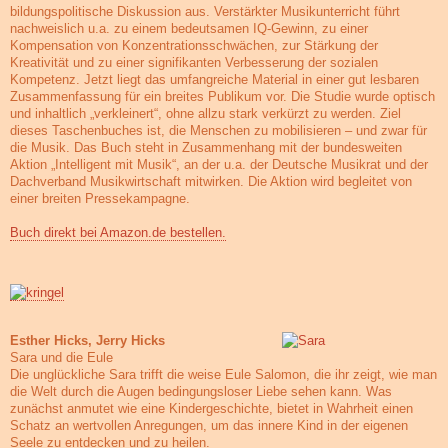
bildungspolitische Diskussion aus. Verstärkter Musikunterricht führt
nachweislich u.a. zu einem bedeutsamen IQ-Gewinn, zu einer
Kompensation von Konzentrationsschwächen, zur Stärkung der
Kreativität und zu einer signifikanten Verbesserung der sozialen
Kompetenz. Jetzt liegt das umfangreiche Material in einer gut lesbaren
Zusammenfassung für ein breites Publikum vor. Die Studie wurde optisch
und inhaltlich „verkleinert“, ohne allzu stark verkürzt zu werden. Ziel
dieses Taschenbuches ist, die Menschen zu mobilisieren – und zwar für
die Musik. Das Buch steht in Zusammenhang mit der bundesweiten
Aktion „Intelligent mit Musik“, an der u.a. der Deutsche Musikrat und der
Dachverband Musikwirtschaft mitwirken. Die Aktion wird begleitet von
einer breiten Pressekampagne.
Buch direkt bei Amazon.de bestellen.
Esther Hicks, Jerry Hicks
Sara und die Eule
Die unglückliche Sara trifft die weise Eule Salomon, die ihr zeigt, wie man
die Welt durch die Augen bedingungsloser Liebe sehen kann. Was
zunächst anmutet wie eine Kindergeschichte, bietet in Wahrheit einen
Schatz an wertvollen Anregungen, um das innere Kind in der eigenen
Seele zu entdecken und zu heilen.