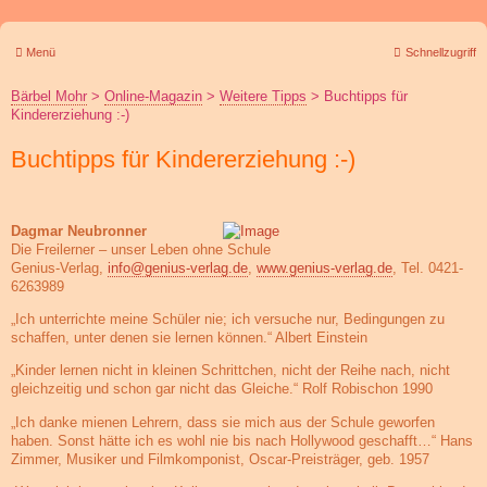
Menü
Schnellzugriff
Bärbel Mohr
>
Online-Magazin
>
Weitere Tipps
>
Buchtipps für
Kindererziehung :-)
Buchtipps für Kindererziehung :-)
Dagmar Neubronner
Die Freilerner – unser Leben ohne Schule
Genius-Verlag,
info@genius-verlag.de
,
www.genius-verlag.de
, Tel. 0421-
6263989
„Ich unterrichte meine Schüler nie; ich versuche nur, Bedingungen zu
schaffen, unter denen sie lernen können.“ Albert Einstein
„Kinder lernen nicht in kleinen Schrittchen, nicht der Reihe nach, nicht
gleichzeitig und schon gar nicht das Gleiche.“ Rolf Robischon 1990
„Ich danke mienen Lehrern, dass sie mich aus der Schule geworfen
haben. Sonst hätte ich es wohl nie bis nach Hollywood geschafft…“ Hans
Zimmer, Musiker und Filmkomponist, Oscar-Preisträger, geb. 1957