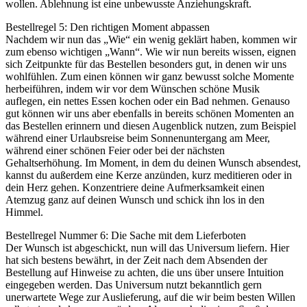
wollen. Ablehnung ist eine unbewusste Anziehungskraft.
Bestellregel 5: Den richtigen Moment abpassen
Nachdem wir nun das „Wie“ ein wenig geklärt haben, kommen wir
zum ebenso wichtigen „Wann“. Wie wir nun bereits wissen, eignen
sich Zeitpunkte für das Bestellen besonders gut, in denen wir uns
wohlfühlen. Zum einen können wir ganz bewusst solche Momente
herbeiführen, indem wir vor dem Wünschen schöne Musik
auflegen, ein nettes Essen kochen oder ein Bad nehmen. Genauso
gut können wir uns aber ebenfalls in bereits schönen Momenten an
das Bestellen erinnern und diesen Augenblick nutzen, zum Beispiel
während einer Urlaubsreise beim Sonnenuntergang am Meer,
während einer schönen Feier oder bei der nächsten
Gehaltserhöhung. Im Moment, in dem du deinen Wunsch absendest,
kannst du außerdem eine Kerze anzünden, kurz meditieren oder in
dein Herz gehen. Konzentriere deine Aufmerksamkeit einen
Atemzug ganz auf deinen Wunsch und schick ihn los in den
Himmel.
Bestellregel Nummer 6: Die Sache mit dem Lieferboten
Der Wunsch ist abgeschickt, nun will das Universum liefern. Hier
hat sich bestens bewährt, in der Zeit nach dem Absenden der
Bestellung auf Hinweise zu achten, die uns über unsere Intuition
eingegeben werden. Das Universum nutzt bekanntlich gern
unerwartete Wege zur Auslieferung, auf die wir beim besten Willen