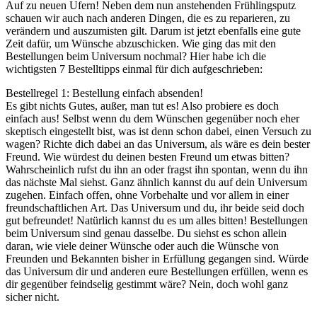
Auf zu neuen Ufern! Neben dem nun anstehenden Frühlingsputz
schauen wir auch nach anderen Dingen, die es zu reparieren, zu
verändern und auszumisten gilt. Darum ist jetzt ebenfalls eine gute
Zeit dafür, um Wünsche abzuschicken. Wie ging das mit den
Bestellungen beim Universum nochmal? Hier habe ich die
wichtigsten 7 Bestelltipps einmal für dich aufgeschrieben:
Bestellregel 1: Bestellung einfach absenden!
Es gibt nichts Gutes, außer, man tut es! Also probiere es doch
einfach aus! Selbst wenn du dem Wünschen gegenüber noch eher
skeptisch eingestellt bist, was ist denn schon dabei, einen Versuch zu
wagen? Richte dich dabei an das Universum, als wäre es dein bester
Freund. Wie würdest du deinen besten Freund um etwas bitten?
Wahrscheinlich rufst du ihn an oder fragst ihn spontan, wenn du ihn
das nächste Mal siehst. Ganz ähnlich kannst du auf dein Universum
zugehen. Einfach offen, ohne Vorbehalte und vor allem in einer
freundschaftlichen Art. Das Universum und du, ihr beide seid doch
gut befreundet! Natürlich kannst du es um alles bitten! Bestellungen
beim Universum sind genau dasselbe. Du siehst es schon allein
daran, wie viele deiner Wünsche oder auch die Wünsche von
Freunden und Bekannten bisher in Erfüllung gegangen sind. Würde
das Universum dir und anderen eure Bestellungen erfüllen, wenn es
dir gegenüber feindselig gestimmt wäre? Nein, doch wohl ganz
sicher nicht.