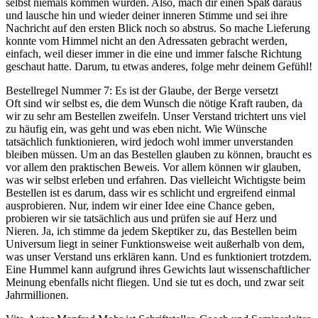
selbst niemals kommen würden. Also, mach dir einen Spaß daraus
und lausche hin und wieder deiner inneren Stimme und sei ihre
Nachricht auf den ersten Blick noch so abstrus. So mache Lieferung
konnte vom Himmel nicht an den Adressaten gebracht werden,
einfach, weil dieser immer in die eine und immer falsche Richtung
geschaut hatte. Darum, tu etwas anderes, folge mehr deinem Gefühl!
Bestellregel Nummer 7: Es ist der Glaube, der Berge versetzt
Oft sind wir selbst es, die dem Wunsch die nötige Kraft rauben, da
wir zu sehr am Bestellen zweifeln. Unser Verstand trichtert uns viel
zu häufig ein, was geht und was eben nicht. Wie Wünsche
tatsächlich funktionieren, wird jedoch wohl immer unverstanden
bleiben müssen. Um an das Bestellen glauben zu können, braucht es
vor allem den praktischen Beweis. Vor allem können wir glauben,
was wir selbst erleben und erfahren. Das vielleicht Wichtigste beim
Bestellen ist es darum, dass wir es schlicht und ergreifend einmal
ausprobieren. Nur, indem wir einer Idee eine Chance geben,
probieren wir sie tatsächlich aus und prüfen sie auf Herz und
Nieren. Ja, ich stimme da jedem Skeptiker zu, das Bestellen beim
Universum liegt in seiner Funktionsweise weit außerhalb von dem,
was unser Verstand uns erklären kann. Und es funktioniert trotzdem.
Eine Hummel kann aufgrund ihres Gewichts laut wissenschaftlicher
Meinung ebenfalls nicht fliegen. Und sie tut es doch, und zwar seit
Jahrmillionen.