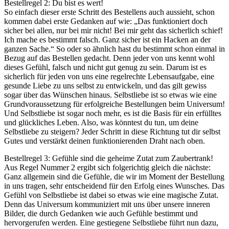
Bestellregel 2: Du bist es wert!
So einfach dieser erste Schritt des Bestellens auch aussieht, schon
kommen dabei erste Gedanken auf wie: „Das funktioniert doch
sicher bei allen, nur bei mir nicht! Bei mir geht das sicherlich schief!
Ich mache es bestimmt falsch. Ganz sicher ist ein Hacken an der
ganzen Sache.“ So oder so ähnlich hast du bestimmt schon einmal in
Bezug auf das Bestellen gedacht. Denn jeder von uns kennt wohl
dieses Gefühl, falsch und nicht gut genug zu sein. Darum ist es
sicherlich für jeden von uns eine regelrechte Lebensaufgabe, eine
gesunde Liebe zu uns selbst zu entwickeln, und das gilt gewiss
sogar über das Wünschen hinaus. Selbstliebe ist so etwas wie eine
Grundvoraussetzung für erfolgreiche Bestellungen beim Universum!
Und Selbstliebe ist sogar noch mehr, es ist die Basis für ein erfülltes
und glückliches Leben. Also, was könntest du tun, um deine
Selbstliebe zu steigern? Jeder Schritt in diese Richtung tut dir selbst
Gutes und verstärkt deinen funktionierenden Draht nach oben.
Bestellregel 3: Gefühle sind die geheime Zutat zum Zaubertrank!
Aus Regel Nummer 2 ergibt sich folgerichtig gleich die nächste:
Ganz allgemein sind die Gefühle, die wir im Moment der Bestellung
in uns tragen, sehr entscheidend für den Erfolg eines Wunsches. Das
Gefühl von Selbstliebe ist dabei so etwas wie eine magische Zutat.
Denn das Universum kommuniziert mit uns über unsere inneren
Bilder, die durch Gedanken wie auch Gefühle bestimmt und
hervorgerufen werden. Eine gestiegene Selbstliebe führt nun dazu,