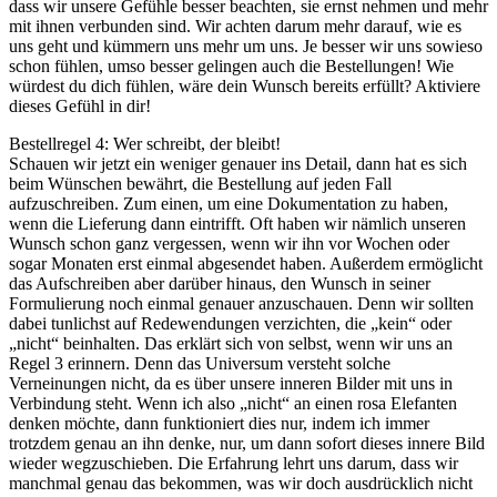
dass wir unsere Gefühle besser beachten, sie ernst nehmen und mehr
mit ihnen verbunden sind. Wir achten darum mehr darauf, wie es
uns geht und kümmern uns mehr um uns. Je besser wir uns sowieso
schon fühlen, umso besser gelingen auch die Bestellungen! Wie
würdest du dich fühlen, wäre dein Wunsch bereits erfüllt? Aktiviere
dieses Gefühl in dir!
Bestellregel 4: Wer schreibt, der bleibt!
Schauen wir jetzt ein weniger genauer ins Detail, dann hat es sich
beim Wünschen bewährt, die Bestellung auf jeden Fall
aufzuschreiben. Zum einen, um eine Dokumentation zu haben,
wenn die Lieferung dann eintrifft. Oft haben wir nämlich unseren
Wunsch schon ganz vergessen, wenn wir ihn vor Wochen oder
sogar Monaten erst einmal abgesendet haben. Außerdem ermöglicht
das Aufschreiben aber darüber hinaus, den Wunsch in seiner
Formulierung noch einmal genauer anzuschauen. Denn wir sollten
dabei tunlichst auf Redewendungen verzichten, die „kein“ oder
„nicht“ beinhalten. Das erklärt sich von selbst, wenn wir uns an
Regel 3 erinnern. Denn das Universum versteht solche
Verneinungen nicht, da es über unsere inneren Bilder mit uns in
Verbindung steht. Wenn ich also „nicht“ an einen rosa Elefanten
denken möchte, dann funktioniert dies nur, indem ich immer
trotzdem genau an ihn denke, nur, um dann sofort dieses innere Bild
wieder wegzuschieben. Die Erfahrung lehrt uns darum, dass wir
manchmal genau das bekommen, was wir doch ausdrücklich nicht