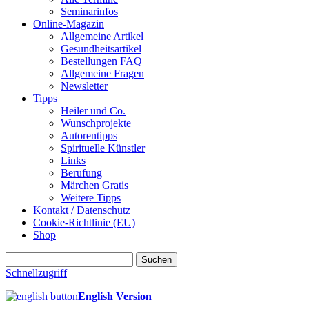
Seminarinfos
Online-Magazin
Allgemeine Artikel
Gesundheitsartikel
Bestellungen FAQ
Allgemeine Fragen
Newsletter
Tipps
Heiler und Co.
Wunschprojekte
Autorentipps
Spirituelle Künstler
Links
Berufung
Märchen Gratis
Weitere Tipps
Kontakt / Datenschutz
Cookie-Richtlinie (EU)
Shop
Suchen
nach:
Schnellzugriff
English Version