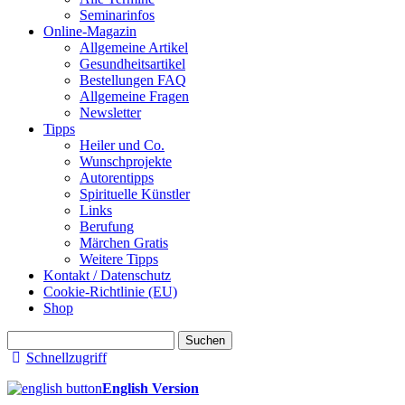
Seminarinfos
Online-Magazin
Allgemeine Artikel
Gesundheitsartikel
Bestellungen FAQ
Allgemeine Fragen
Newsletter
Tipps
Heiler und Co.
Wunschprojekte
Autorentipps
Spirituelle Künstler
Links
Berufung
Märchen Gratis
Weitere Tipps
Kontakt / Datenschutz
Cookie-Richtlinie (EU)
Shop
Suchen
nach:
Schnellzugriff
English Version