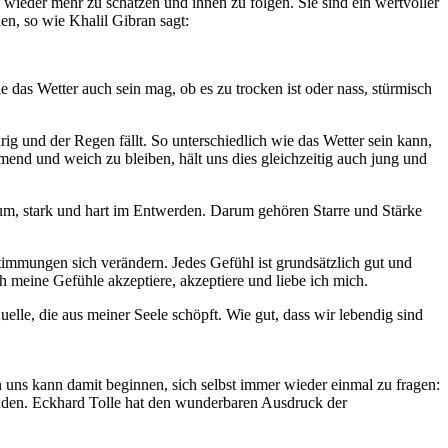
 wieder mehr zu schätzen und ihnen zu folgen. Sie sind ein wertvoller
en, so wie Khalil Gibran sagt:
as Wetter auch sein mag, ob es zu trocken ist oder nass, stürmisch
ig und der Regen fällt. So unterschiedlich wie das Wetter sein kann,
end und weich zu bleiben, hält uns dies gleichzeitig auch jung und
tum, stark und hart im Entwerden. Darum gehören Starre und Stärke
timmungen sich verändern. Jedes Gefühl ist grundsätzlich gut und
h meine Gefühle akzeptiere, akzeptiere und liebe ich mich.
Quelle, die aus meiner Seele schöpft. Wie gut, dass wir lebendig sind
on uns kann damit beginnen, sich selbst immer wieder einmal zu fragen:
nden. Eckhard Tolle hat den wunderbaren Ausdruck der