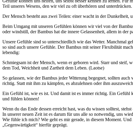
Gefühle können uns helfen, uns selbst besser kennen zu lernen. Für m
Teil unseres Wesens, den wir viel zu oft überhören und unterdrücken.
Der Mensch besteht aus zwei Teilen: einer wacht in der Dunkelheit, un
Beim Umgang mit unseren Gefühlen können wir viel von der Bambus-Pfl
oder windstill, der Bambus hat die innere Gelassenheit, allem in der
Unsere Gefühle sind so unterschiedlich wie das Wetter. Manchmal geht
so sind auch unsere Gefühle. Der Bambus mit seiner Flexibilität mac
lebendig:
Schmiegsam ist der Mensch, wenn er geboren wird. Starr und steif, 
dem Tod, Weichheit und Zartheit dem Leben. (Laotse)
So gelassen, wie der Bambus jeder Witterung begegnet, sollten auch w
richtig. Statt mit ihm zu kämpfen, es abzulehnen oder ihm auszuweiche
Ein Gefühl ist, wie es ist. Und damit ist es immer richtig. Ein Gefühl
und fühlen können!
Wenn du das Ende dessen erreicht hast, was du wissen solltest, stehst
In unserer neuen Zeit ist es darum für uns alle so notwendig, uns wie
Wie fühle ich mich? Wie geht es mir gerade, in diesem Moment. Und
„Gegenwärtigkeit“ hierfür geprägt.