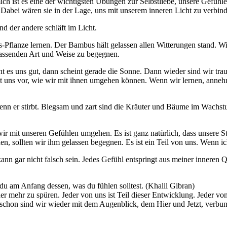
ich ist es eine der wichtigsten Übungen zur Selbstliebe, unsere Gefühle
 Dabei wären sie in der Lage, uns mit unserem inneren Licht zu verbind
d der andere schläft im Licht.
anze lernen. Der Bambus hält gelassen allen Witterungen stand. Wie d
 passenden Art und Weise zu begegnen.
 es uns gut, dann scheint gerade die Sonne. Dann wieder sind wir traur
ht uns vor, wie wir mit ihnen umgehen können. Wenn wir lernen, annehm
wenn er stirbt. Biegsam und zart sind die Kräuter und Bäume im Wachs
ir mit unseren Gefühlen umgehen. Es ist ganz natürlich, dass unsere S
n, sollten wir ihm gelassen begegnen. Es ist ein Teil von uns. Wenn ic
 kann gar nicht falsch sein. Jedes Gefühl entspringt aus meiner inneren 
 du am Anfang dessen, was du fühlen solltest. (Khalil Gibran)
der mehr zu spüren. Jeder von uns ist Teil dieser Entwicklung. Jeder v
 schon sind wir wieder mit dem Augenblick, dem Hier und Jetzt, verbu