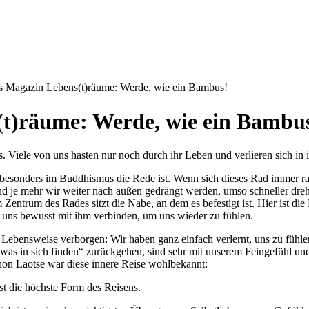
das Magazin Lebens(t)räume: Werde, wie ein Bambus!
(t)räume: Werde, wie ein Bambu
s. Viele von uns hasten nur noch durch ihr Leben und verlieren sich i
besonders im Buddhismus die Rede ist. Wenn sich dieses Rad immer ras
nd je mehr wir weiter nach außen gedrängt werden, umso schneller dre
ntrum des Rades sitzt die Nabe, an dem es befestigt ist. Hier ist die 
 uns bewusst mit ihm verbinden, um uns wieder zu fühlen.
ge Lebensweise verborgen: Wir haben ganz einfach verlernt, uns zu fühl
as in sich finden“ zurückgehen, sind sehr mit unserem Feingefühl und
hon Laotse war diese innere Reise wohlbekannt:
 ist die höchste Form des Reisens.