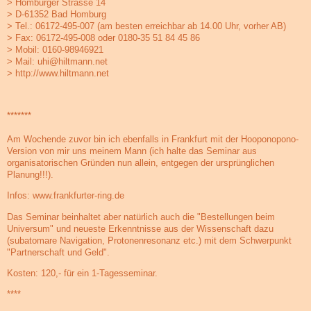
> Homburger Strasse 14
> D-61352 Bad Homburg
> Tel.: 06172-495-007 (am besten erreichbar ab 14.00 Uhr, vorher AB)
> Fax: 06172-495-008 oder 0180-35 51 84 45 86
> Mobil: 0160-98946921
> Mail: uhi@hiltmann.net
> http://www.hiltmann.net
*******
Am Wochende zuvor bin ich ebenfalls in Frankfurt mit der Hooponopono-
Version von mir uns meinem Mann (ich halte das Seminar aus
organisatorischen Gründen nun allein, entgegen der ursprünglichen
Planung!!!).
Infos: www.frankfurter-ring.de
Das Seminar beinhaltet aber natürlich auch die "Bestellungen beim
Universum" und neueste Erkenntnisse aus der Wissenschaft dazu
(subatomare Navigation, Protonenresonanz etc.) mit dem Schwerpunkt
"Partnerschaft und Geld".
Kosten: 120,- für ein 1-Tagesseminar.
****