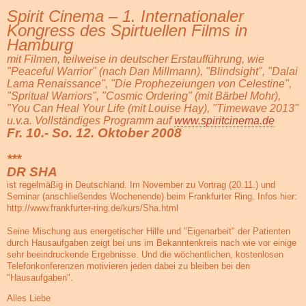
Spirit Cinema – 1. Internationaler
Kongress des Spirtuellen Films in
Hamburg
mit Filmen, teilweise in deutscher Erstaufführung, wie
"Peaceful Warrior" (nach Dan Millmann), "Blindsight", "Dalai
Lama Renaissance", "Die Prophezeiungen von Celestine",
"Spritual Warriors", "Cosmic Ordering" (mit Bärbel Mohr),
"You Can Heal Your Life (mit Louise Hay), "Timewave 2013"
u.v.a. Vollständiges Programm auf
www.spiritcinema.de
Fr. 10.- So. 12. Oktober 2008
***
DR SHA
ist regelmäßig in Deutschland. Im November zu Vortrag (20.11.) und
Seminar (anschließendes Wochenende) beim Frankfurter Ring. Infos hier:
http://www.frankfurter-ring.de/kurs/Sha.html
Seine Mischung aus energetischer Hilfe und "Eigenarbeit" der Patienten
durch Hausaufgaben zeigt bei uns im Bekanntenkreis nach wie vor einige
sehr beeindruckende Ergebnisse. Und die wöchentlichen, kostenlosen
Telefonkonferenzen motivieren jeden dabei zu bleiben bei den
"Hausaufgaben".
Alles Liebe