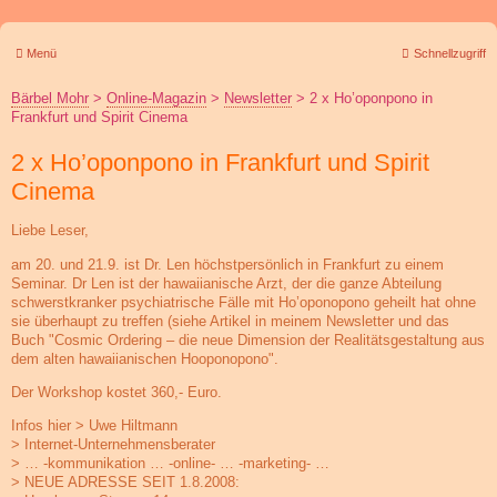
Menü
Schnellzugriff
Bärbel Mohr
>
Online-Magazin
>
Newsletter
>
2 x Ho’oponpono in
Frankfurt und Spirit Cinema
2 x Ho’oponpono in Frankfurt und Spirit
Cinema
Liebe Leser,
am 20. und 21.9. ist Dr. Len höchstpersönlich in Frankfurt zu einem
Seminar. Dr Len ist der hawaiianische Arzt, der die ganze Abteilung
schwerstkranker psychiatrische Fälle mit Ho’oponopono geheilt hat ohne
sie überhaupt zu treffen (siehe Artikel in meinem Newsletter und das
Buch "Cosmic Ordering – die neue Dimension der Realitätsgestaltung aus
dem alten hawaiianischen Hooponopono".
Der Workshop kostet 360,- Euro.
Infos hier > Uwe Hiltmann
> Internet-Unternehmensberater
> … -kommunikation … -online- … -marketing- …
> NEUE ADRESSE SEIT 1.8.2008: